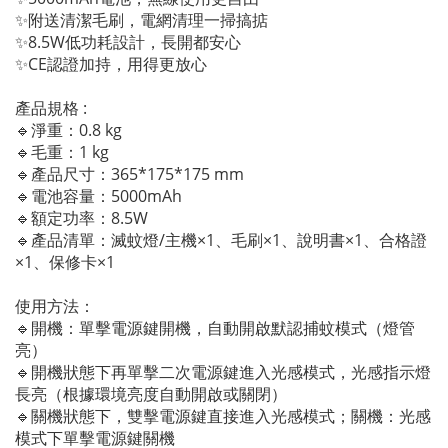
✨附送清潔毛刷，電網清理一掃搞掂
✨8.5W低功耗設計，長開都安心
✨CE認證加持，用得更放心
產品規格 :
🔹淨重：0.8 kg
🔹毛重：1 kg
🔹產品尺寸：365*175*175 mm
🔹電池容量：5000mAh
🔹額定功率：8.5W
🔹產品清單：滅蚊燈/主機×1、毛刷×1、說明書×1、合格證
×1、保修卡×1
使用方法：
🔹開機：單擊電源鍵開機，自動開啟默認捕蚊模式（燈管
亮）
🔹開機狀態下再單擊二次電源鍵進入光感模式，光感指示燈
長亮（根據環境亮度自動開啟或關閉）
🔹關機狀態下，雙擊電源鍵直接進入光感模式；關機：光感
模式下單擊電源鍵關機