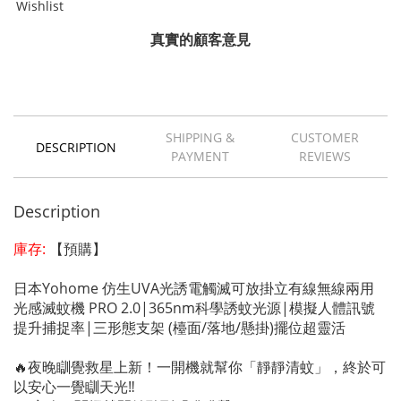
Wishlist
真實的顧客意見
SHIPPING &
CUSTOMER
DESCRIPTION
PAYMENT
REVIEWS
Description
庫存:
【預購】
日本Yohome 仿生UVA光誘電觸滅可放掛立有線無線兩用
光感滅蚊機 PRO 2.0|365nm科學誘蚊光源|模擬人體訊號
提升捕捉率|三形態支架 (檯面/落地/懸掛)擺位超靈活
🔥夜晚瞓覺救星上新！一開機就幫你「靜靜清蚊」，終於可
以安心一覺瞓天光‼️