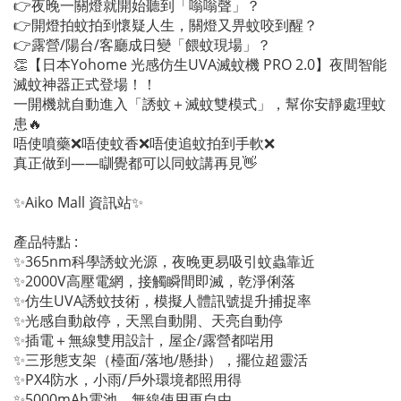
👉夜晚一關燈就開始聽到「嗡嗡聲」？
👉開燈拍蚊拍到懷疑人生，關燈又畀蚊咬到醒？
👉露營/陽台/客廳成日變「餵蚊現場」？
👏【日本Yohome 光感仿生UVA滅蚊機 PRO 2.0】夜間智能
滅蚊神器正式登場！！
一開機就自動進入「誘蚊＋滅蚊雙模式」，幫你安靜處理蚊
患🔥
唔使噴藥❌唔使蚊香❌唔使追蚊拍到手軟❌
真正做到——瞓覺都可以同蚊講再見👋
✨Aiko Mall 資訊站✨
產品特點 :
✨365nm科學誘蚊光源，夜晚更易吸引蚊蟲靠近
✨2000V高壓電網，接觸瞬間即滅，乾淨俐落
✨仿生UVA誘蚊技術，模擬人體訊號提升捕捉率
✨光感自動啟停，天黑自動開、天亮自動停
✨插電＋無線雙用設計，屋企/露營都啱用
✨三形態支架（檯面/落地/懸掛），擺位超靈活
✨PX4防水，小雨/戶外環境都照用得
✨5000mAh電池，無線使用更自由