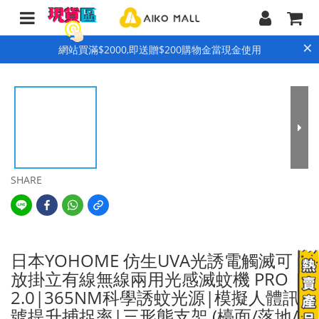
×
網站買滿$2000,即送贈$200購物金當現金使用
SHARE
日本YOHOME 仿生UVA光誘電觸滅可
放掛立有線無線兩用光感滅蚊機 PRO
2.0|365NM科學誘蚊光源|模擬人體訊
號提升捕捉率|三形態支架 (檯面/落地/