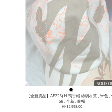
SOLD O
●
【全新貨品】AE225) H 鴨舌帽 絲綢材質 , 米色 , s
58 , 全新 , 剩帽
HK$2,998.00