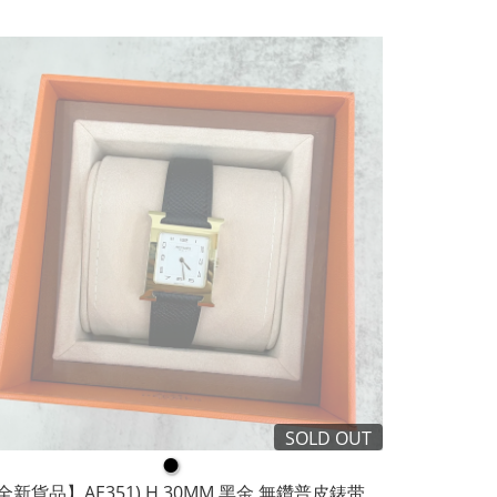
SOLD OUT
●
全新貨品】AE351) H 30MM 黑金,無鑽普皮錶带 ,