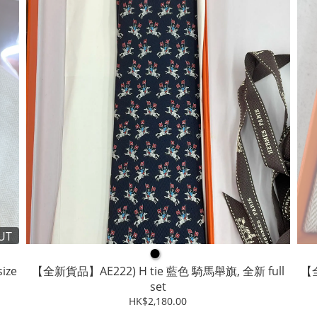
UT
●
ize
【全新貨品】AE222) H tie 藍色 騎馬舉旗, 全新 full
【
set
HK$2,180.00