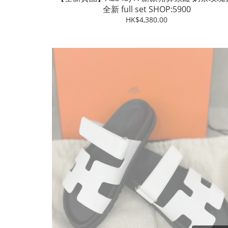
全新 full set SHOP:5900
HK$4,380.00