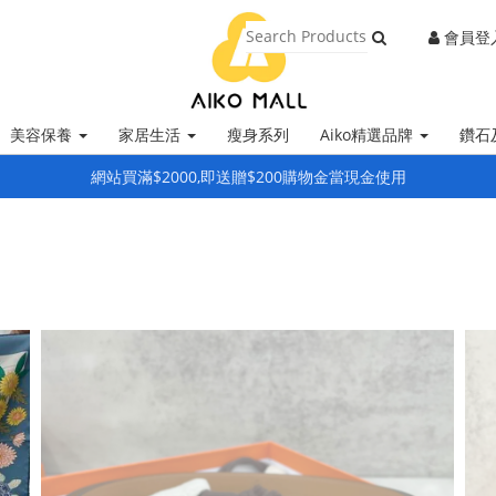
會員登
美容保養
家居生活
瘦身系列
Aiko精選品牌
鑽石
網站買滿$2000,即送贈$200購物金當現金使用