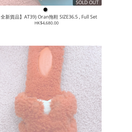
SOLD OUT
●
【全新貨品】AT39) Oran拖鞋 SIZE36.5 , Full Set
HK$4,680.00