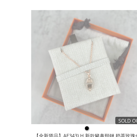
SOLD O
●
【全新貨品】AE343) H 新款豬鼻頸鏈 奶茶玫瑰金