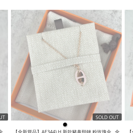
UT
SOLD OUT
●
 ,
【全新貨品】AE344) H 新款豬鼻頸鏈 粉玫瑰金 , 全
【