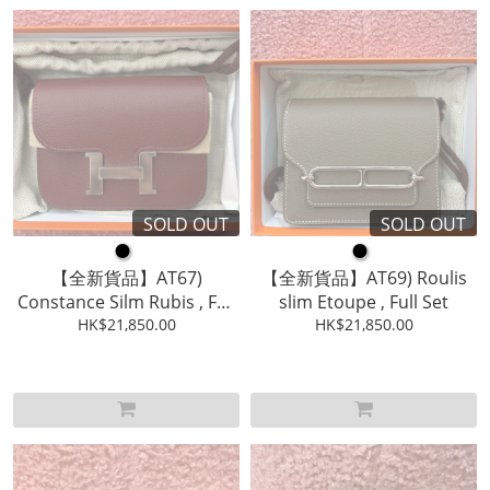
SOLD OUT
SOLD OUT
●
●
【全新貨品】AT67)
【全新貨品】AT69) Roulis
Constance Silm Rubis , Full
slim Etoupe , Full Set
HK$21,850.00
Set
HK$21,850.00