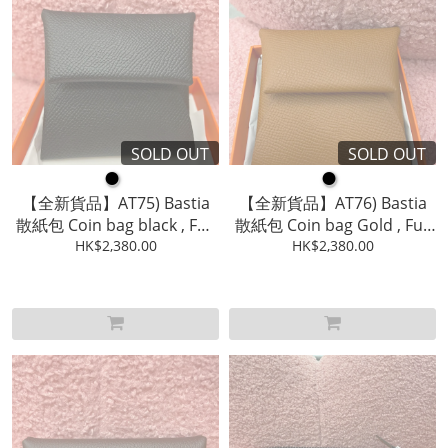
SOLD OUT
SOLD OUT
●
●
【全新貨品】AT75) Bastia
【全新貨品】AT76) Bastia
散紙包 Coin bag black , Full
散紙包 Coin bag Gold , Full
HK$2,380.00
Set
HK$2,380.00
Set