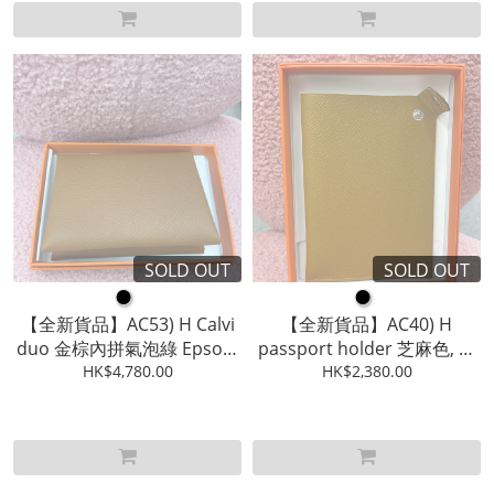
SOLD OUT
SOLD OUT
●
●
【全新貨品】AC53) H Calvi
【全新貨品】AC40) H
duo 金棕內拼氣泡綠 Epsom
passport holder 芝麻色, 有
皮 ,W stamp,Full Set
HK$4,780.00
HK$2,380.00
盒, 冇單