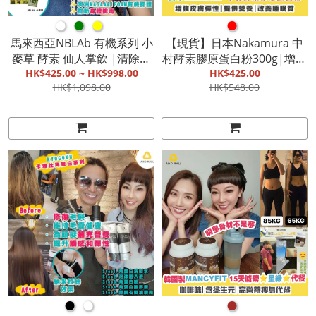
●
●
●
●
馬來西亞NBLAb 有機系列 小
【現貨】日本Nakamura 中
麥草 酵素 仙人掌飲 |清除食
村酵素膠原蛋白粉300g|增強
物中的有害物質|有機植物酵
HK$425.00 ~ HK$998.00
皮膚彈性|提供營養|改善睡
HK$425.00
HK$1,098.00
HK$548.00
素|降血脂、降血糖|抑制癌
眠質
細胞生長【截單, 9月底發
貨】
●
●
●