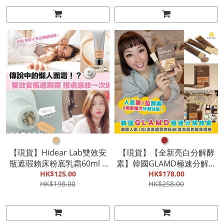
●
●
【現貨】Hidear Lab雙效安
【現貨】【全新亮白分解酵
瓶遮瑕賴床粉底乳霜60ml |
素】韓國GLAMD極速分解酵
賴床粉底| 護膚&底妝1支完
HK$125.00
素(3g*30包)/盒|韓國人氣1
HK$178.00
HK$198.00
HK$258.00
成|SPF50+PA+++
位|改善體質的秘缺|含有富
的膳食纖維