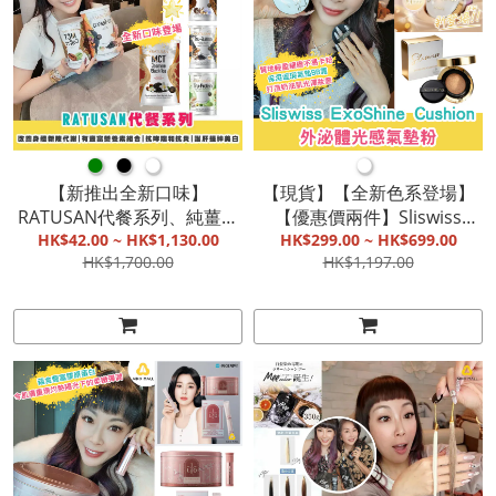
●
●
●
●
【新推出全新口味】
【現貨】【全新色系登場】
RATUSAN代餐系列、純薑寶
【優惠價兩件】Sliswiss
文冬薑多功能乳霜、Telo系
HK$42.00 ~ HK$1,130.00
ExoShine Cushion 外泌體光
HK$299.00 ~ HK$699.00
HK$1,700.00
HK$1,197.00
列、胡椒粉、麻油頭|改善身
感氣墊粉|高防曬、高遮瑕、
體新陳代謝|有豐富營養素組
養膚補水|極貼膚與光澤妝
合|抗哮喘和抗炎|護肝提神
感|質地輕盈細緻，不易卡粉
美白|增強免疫力【截單, 9月
底發貨】