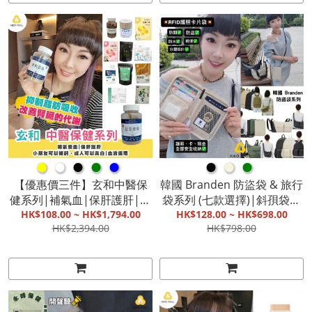
9月底發貨】
●
●
●
●
●
●
●
●
【優惠價三件】玄和中醫保
韓國 Branden 防盜袋 & 旅行
健系列|補氣血|保肝護肝|小
袋系列 (七款選擇)|斜孭袋、
朋友可以補鈣、成人可以美
HK$108.00 ~ HK$1,794.00
卡片袋、旅行背包、多功能
HK$128.00 ~ HK$698.00
HK$2,394.00
HK$798.00
白|改善代謝、循環|提升睡
可摺式背囊|雙向安全拉鍊|
眠品質、睡得安穩【截單, 9
防剪布料設計|防潑水機能面
月底發貨】
料|一袋兩用【截單, 9月底發
貨】