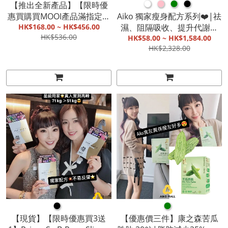
●
●
●
●
【推出全新產品】【限時優
惠買購買MOOI產品滿指定金
Aiko 獨家瘦身配方系列❤️|祛
額即送MOOI豐富禮包】【💜
HK$168.00 ~ HK$456.00
濕、阻隔吸收、提升代謝、
HK$536.00
新色AIKO紫💜】台灣 MOOI
燃燒脂肪|17種混合益生菌代
HK$58.00 ~ HK$1,584.00
HK$2,328.00
洗髮護髮染髮系列|天然成
餐奶昔|改善身體新陳代謝|
份|海鹽淨化|快速染髮|光感
即開即飲膳字湯【截單, 9月
離子【截單, 8月底發貨】
中發貨】
●
●
【現貨】【限時優惠買3送
【優惠價三件】康之森苦瓜