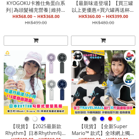
KYOGOKU卡雅仕角蛋白系
【最新味道登場】【買三罐
列|為頭髮補充營養|維持毛
以上更優惠⭐️買六罐再送杯】
囊健康|修復毛髮|提升觸感
HK$68.00 ~ HK$368.00
韓國MancyFit 15天減磅⭐️星
HK$360.00 ~ HK$399.00
HK$499.00
HK$480.00
和彈性【截單, 9月底發貨】
級⭐️代餐(咖啡味/ 朱古力味/
曲奇味)|含益生元|高營養廋
身代餐【截單, 9月初發貨】
●
●
●
●
●
●
●
●
【現貨】【2025最新款
【現貨】【全新Super
Rhythm】日本Rhythm勾掛
Mario™ 款式】全球網上獨家