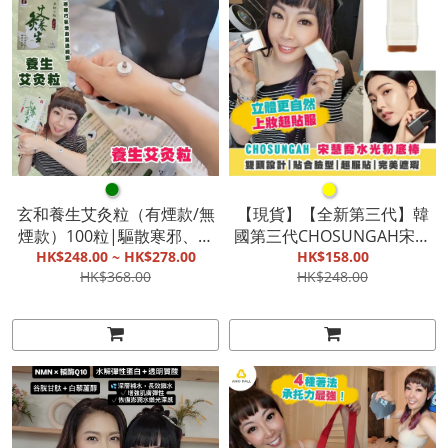
●
●
玄和養生艾灸粒（有煙款/無
【現貨】【全新第三代】韓
煙款）100粒|驅散寒邪、行
國第三代CHOSUNGAH宋慧
氣活血|改善人體各個系統的
HK$248.00 ~ HK$278.00
喬水光粉底棒|雙頭設計|貼
HK$158.00
HK$368.00
HK$248.00
功能|消瘀散結【截單, 9月底
合臉型|超服貼|完美遮瑕
發貨】