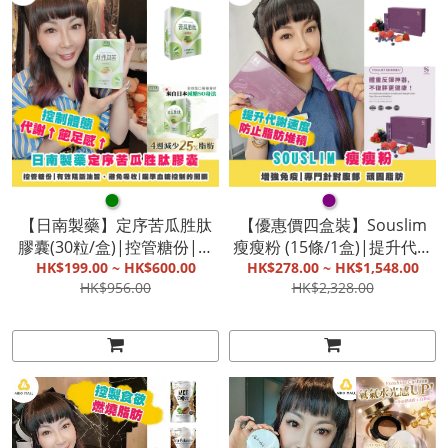
●
●
【日南製藥】定序苦瓜胜肽
【優惠價四盒裝】Souslim
膠囊(30粒/盒)|控管糖份|有
瘦瘦粉 (15條/1盒)|提升代謝
效阻斷油旨、避免吸收|瞄準
HK$199.00 ~ HK$600.00
速度|防止脂肪堆積|增強免
HK$278.00 ~ HK$1,548.00
HK$956.00
HK$2,328.00
血糖控制的開關【截單, 9月
疫|專門針對腹部 頑固脂肪
底發貨】
【截單, 9月底發貨】