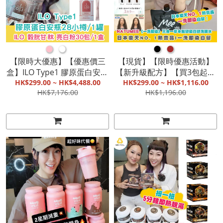
●
●
●
●
【限時大優惠】【優惠價三
【現貨】【限時優惠活動】
盒】ILO Type1 膠原蛋白安瓶
【新升級配方】【買3包起有
28小樽/1罐 & ILO 穀胱甘肽
HK$299.00 ~ HK$4,488.00
優惠】日本製Natumee《一
HK$299.00 ~ HK$1,116.00
HK$7,176.00
HK$1,196.00
亮白粉 30包/1盒|防止黑色素
洗即染》三合一草本護髮染
的產生|打造緊緻肌膚|蘊含
白髮洗頭水 & 天然草本染髪
豐富膠原蛋白【截單, 9月初
護理膏 (兩色可選)|日本樂天
發貨】
No. 1熱賣品|一洗即染白髮|
梳髮設計更快更易用