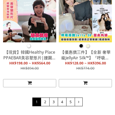
●
●
●
【現貨】韓國Healthy Place
【優惠價三件】【全新 奢華
PPAEBAR美容塑形片|腰圍臀
級JellyAir Silk™】『呼吸得
圍減少BMI降低|減少體脂肪
HK$198.00 ~ HK$564.00
到』Jelly 3D 塑身內褲 (2尺碼
HK$128.00 ~ HK$396.00
HK$894.00
HK$774.00
可選)|最強收腹效果|感受真
正『零束縛』|親膚物料【截
單, 9月底發貨】
1
2
3
4
5