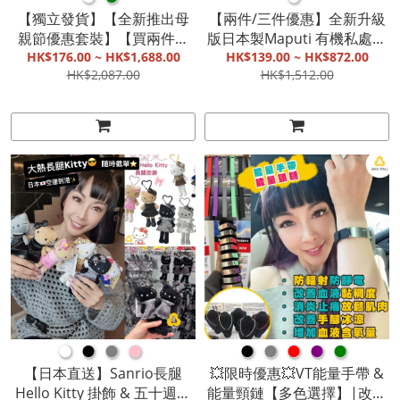
【獨立發貨】【全新推出母
【兩件/三件優惠】全新升級
親節優惠套裝】【買兩件或
版日本製Maputi 有機私處系
以上單件產品即 送 廚具用
HK$176.00 ~ HK$1,688.00
列、護理系列|乳液、清潔護
HK$139.00 ~ HK$872.00
HK$2,087.00
HK$1,512.00
品】WBKᴺ 藍鑽陶瓷304不鏽
理液、豐胸霜、香氛精華
鋼旋風廚具系列|304不鏽鋼
油、洗頭水、護髮素、香
復合鋼，抗菌安全健康|獨創
水、精華液、身體噴霧、美
旋風菱形花紋|一抺一沖，清
白霜【截單, 9月底發貨】
洗好輕鬆【付款後14 - 21 個
工作天內寄出】
●
●
●
●
●
●
●
●
●
【日本直送】Sanrio長腿
💥限時優惠💥VT能量手帶 &
Hello Kitty 掛飾 & 五十週年
能量頸鏈【多色選擇】|改善