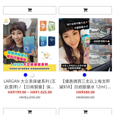
典皇牌承托』 U Bra|『運動
【截單, 9月初發貨】
之選』永不跌帶 X Bra|『輕
薄透氣』Icy U Bra|『升Cup
心形Magic育乳款』Magic
push up【截單, 9月中發貨】
●
●
●
LARGAN 大立美保健系列 (五
【優惠價買三支以上每支即
款選擇) / 【日南製藥】保健
減$58】目經眼藥水 12ml|消
系列 (兩款選擇) |晶亮立克、
HK$199.00 ~ HK$1,025.00
除疲勞|明目退翳，活血通
HK$580.00
HK$2,295.00
HK$680.00
關健立克、NAD+ 綜合蔬果酸
絡|適用於用眼過度者【截單,
酵錠、管路立克、定序苦瓜
9月底發貨】
胜肽膠囊、新姬白錠【截單,