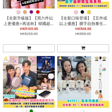
●
●
●
●
●
●
●
【全新升級版】【買六件以
【全新口味登場】【五件或
上更優惠⭐️再送杯】韓國超火
以上優惠】膳字自熱養生湯
🔥Shake Baby Protein
HK$169.00
系列全新登場(七款選擇)|即
HK$68.00
HK$258.00
HK$88.00
Shake 新版代餐奶昔 (多款口
開即飲|自熱設計|121°C高溫
味)|糖分減少|魚膠原蛋白益
高壓殺菌|大人細路都岩飲
生菌玻尿酸維生素|極速減重
【截單, 9月中發貨】
【截單, 9月底發貨】
●
●
●