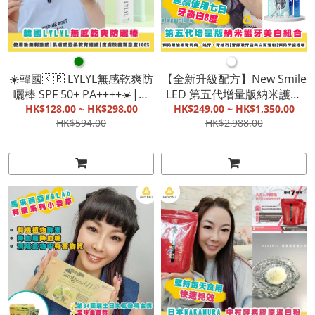
●
●
☀️韓國🇰🇷 LYLYL無感乾爽防
【全新升級配方】New Smile
曬棒 SPF 50+ PA++++☀️|使
LED 第五代增量版納米護牙
用後無刺激感|肌膚感覺柔
HK$128.00 ~ HK$298.00
美白組合 & New smile 新款
HK$249.00 ~ HK$1,350.00
HK$594.00
HK$2,988.00
軟、有組織|皮膚改善滿意度
益生菌牙膏 & New Smile速
100%【截單, 9月底發貨】
效美白凝膠精華|預防及治療
牙周病、蛀牙、牙結石|牙齦
及牙齒美白更溫和|預防牙齒
過敏【截單, 9月初發貨】