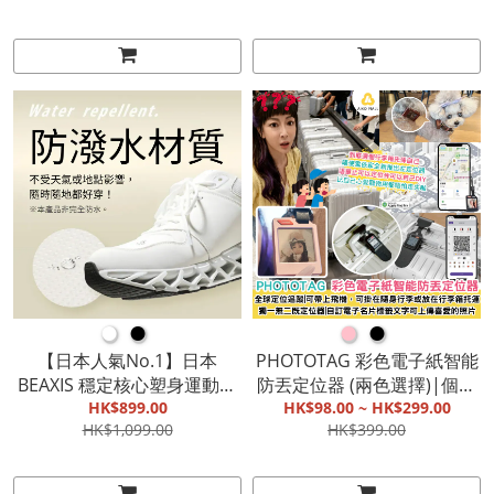
用|零厚重感|化妝同時仲可
頸、肩、胸口部位|適合
以養膚【截單, 10月中發貨】
1~3mm大小使用
●
●
●
●
【日本人氣No.1】日本
PHOTOTAG 彩色電子紙智能
BEAXIS 穩定核心塑身運動鞋
防丟定位器 (兩色選擇)|個性
(兩色選擇)|舒緩痠痛改善O型
HK$899.00
化自訂設計|聽聲尋物引你輕
HK$98.00 ~ HK$299.00
HK$1,099.00
HK$399.00
腳|5cm 厚底鞋底打造修長美
鬆搵到遺失物品|定位資訊加
腿效果|擁有優美的姿勢【截
密保護|自訂電子名片標籤文
單, 9月底發貨】
字【付款後7-14個工作天內