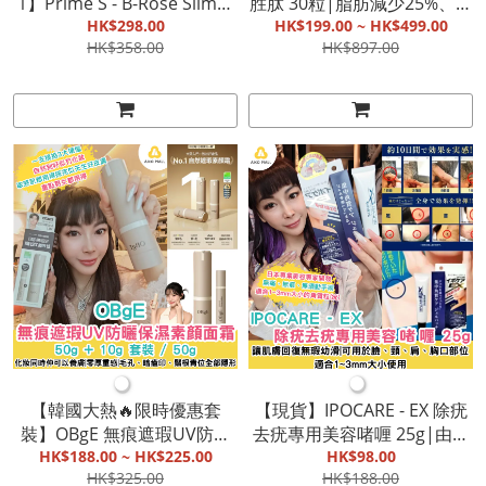
1】Prime S - B-Rose Slim黑
胜肽 30粒|脂肪減少25%、肌
薑玫瑰控脂丸(90粒)|真人實
HK$298.00
肉量增加|促進新陳代謝|全
HK$199.00 ~ HK$499.00
HK$358.00
HK$897.00
測|燃燒脂肪|美白肌膚
面支持代謝與心血管健康
【截單, 9月中發貨】
●
●
【韓國大熱🔥限時優惠套
【現貨】IPOCARE - EX 除疣
裝】OBgE 無痕遮瑕UV防曬
去疣專用美容啫喱 25g|由日
保濕素顏面霜 50g |防曬
HK$188.00 ~ HK$225.00
本專業美容專家開發|讓肌膚
HK$98.00
HK$325.00
HK$188.00
SPF50+/PA++++|男女都適
回復無瑕幼滑|可用於臉、