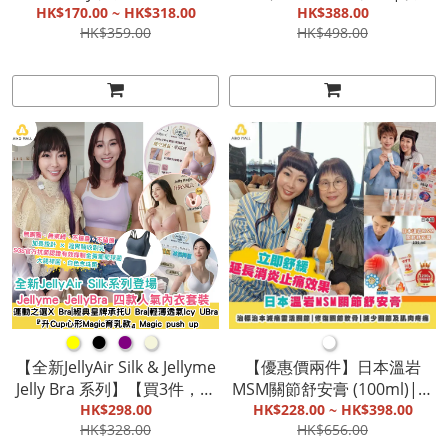
Hello Kitty黑白單色格紋系列
HK$170.00 ~ HK$318.00
血液黏稠度|防靜電、防輻
HK$388.00
HK$359.00
HK$498.00
(多款選擇)|搶先預訂黑天
射|放鬆肌肉、消炎止痛|改
使|Lisa同款【截單, 9月底發
善手腳冰涼【截單, 9月底發
貨】
貨】
●
●
●
●
●
【全新JellyAir Silk & Jellyme
【優惠價兩件】日本溫岩
Jelly Bra 系列】【買3件，每
MSM關節舒安膏 (100ml)|治
件減$20 額外隨機再送一件
HK$298.00
標治本減痛靈活關節|修復關
HK$228.00 ~ HK$398.00
HK$328.00
HK$656.00
Jelly Bra胸圍 / 小背心】『經
節軟骨|減少關節及肌肉疼痛