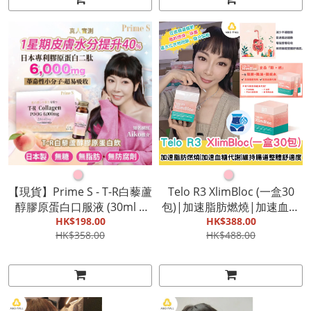
寄出】
●
●
【現貨】Prime S - T-R白藜蘆
Telo R3 XlimBloc (一盒30
醇膠原蛋白口服液 (30ml X
包)|加速脂肪燃燒|加速血糖
10支)|可保持皮膚水分和防
HK$198.00
代謝|維持腸道整體舒適度
HK$388.00
HK$358.00
HK$488.00
菌|美白抗老、提亮|肌膚彈
【截單, 9月底發貨】
性滿分