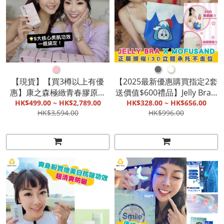
●
●
●
【現貨】【買3樽以上有優
【2025最新優惠購買指定2套
惠】康之森極緻青春膠原蛋
送價值$600禮品】Jelly Bra x
白NMN|美白淡斑|喚醒細胞
HK$499.00 ~ HK$2,789.00
Mofusand(四款可選)|正版授
HK$328.00 ~ HK$656.00
HK$3,594.00
HK$996.00
美肌能量|延緩老化
權|3D立體承托不走位【截
單, 9月底發貨】