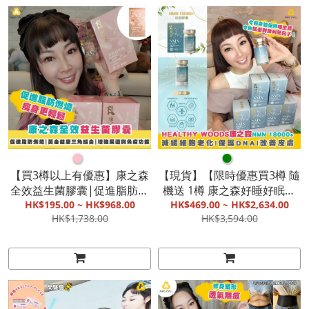
●
●
【買3樽以上有優惠】康之森
【現貨】【限時優惠買3樽 隨
全效益生菌膠囊|促進脂肪燃
機送 1樽 康之森好睡好眠膠
燒|黃金健康三角組合|增強
HK$195.00 ~ HK$968.00
囊 / 康之森關節康膠囊 / 康之
HK$469.00 ~ HK$2,634.00
HK$1,738.00
HK$3,594.00
腸道與免疫功能【截單, 9月
森全效益生菌膠囊】澳洲製
中發貨】
Healthy Woods康之森NMN
18000+(1樽 60 粒)|減緩細胞
老化|保護DNA|改善皮膚