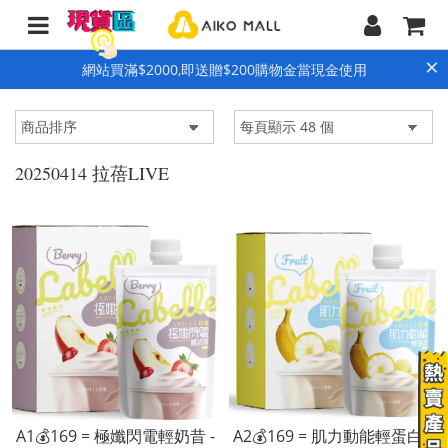
×
網站買滿$2000,即送贈$200購物金當現金使用
20250414 拉蓓LIVE
A1💰169 = 極孅閃電輕奶昔 -
A2💰169 = 肌力動能輕蛋白 -