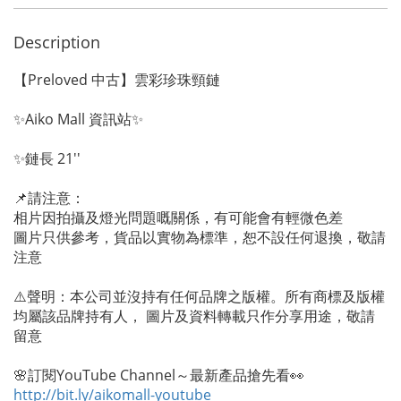
Description
【Preloved 中古】雲彩珍珠頸鏈
✨Aiko Mall 資訊站✨
✨鏈長 21''
📌請注意：
相片因拍攝及燈光問題嘅關係，有可能會有輕微色差
圖片只供參考，貨品以實物為標準，恕不設任何退換，敬請
注意
⚠️聲明：本公司並沒持有任何品牌之版權。所有商標及版權
均屬該品牌持有人， 圖片及資料轉載只作分享用途，敬請
留意
🌸訂閱YouTube Channel～最新產品搶先看👀
http://bit.ly/aikomall-youtube