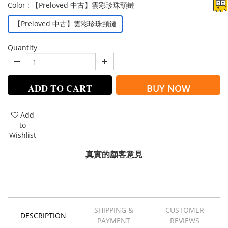
Color
: 【Preloved 中古】雲彩珍珠頸鏈
【Preloved 中古】雲彩珍珠頸鏈
Quantity
ADD TO CART
BUY NOW
Add
to
Wishlist
真實的顧客意見
SHIPPING &
CUSTOMER
DESCRIPTION
PAYMENT
REVIEWS