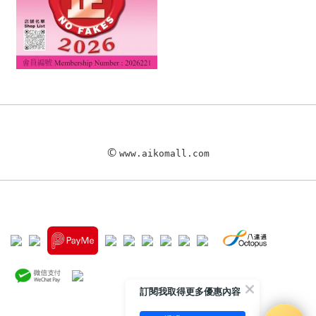
©
www.aikomall.com