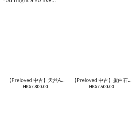
You might also like...
【Preloved 中古】天然A...
【Preloved 中古】蛋白石...
HK$7,800.00
HK$7,500.00