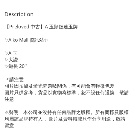
Description
【Preloved 中古】A 玉頸鏈連玉牌
✨Aiko Mall 資訊站✨
✨A 玉
✨大證
✨鏈長 20''
📌請注意：
相片因拍攝及燈光問題嘅關係，有可能會有輕微色差
圖片只供參考，貨品以實物為標準，恕不設任何退換，敬請
注意
⚠️聲明：本公司並沒持有任何品牌之版權。所有商標及版權
均屬該品牌持有人， 圖片及資料轉載只作分享用途，敬請
留意