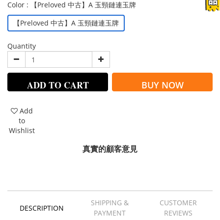
Color
: 【Preloved 中古】A 玉頸鏈連玉牌
【Preloved 中古】A 玉頸鏈連玉牌
Quantity
ADD TO CART
BUY NOW
Add
to
Wishlist
真實的顧客意見
SHIPPING &
CUSTOMER
DESCRIPTION
PAYMENT
REVIEWS