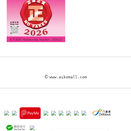
©
www.aikomall.com