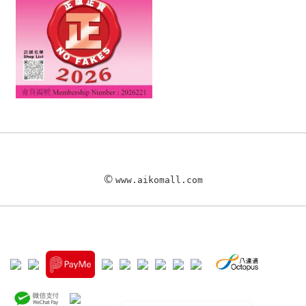
©
www.aikomall.com