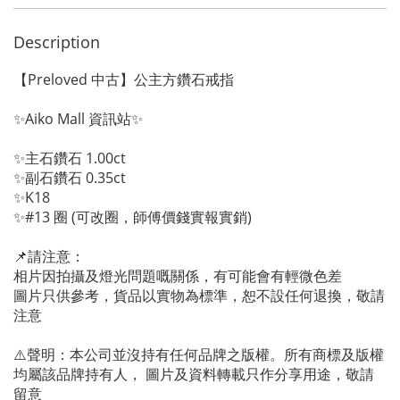
Description
【Preloved 中古】公主方鑽石戒指
✨Aiko Mall 資訊站✨
✨主石鑽石 1.00ct
✨副石鑽石 0.35ct
✨K18
✨#13 圈 (可改圈，師傅價錢實報實銷)
📌請注意：
相片因拍攝及燈光問題嘅關係，有可能會有輕微色差
圖片只供參考，貨品以實物為標準，恕不設任何退換，敬請
注意
⚠️聲明：本公司並沒持有任何品牌之版權。所有商標及版權
均屬該品牌持有人， 圖片及資料轉載只作分享用途，敬請
留意