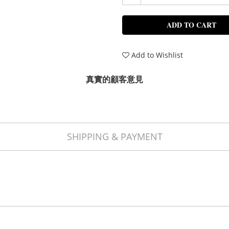
ADD TO CART
Add to Wishlist
真實的顧客意見
SHIPPING & PAYMENT