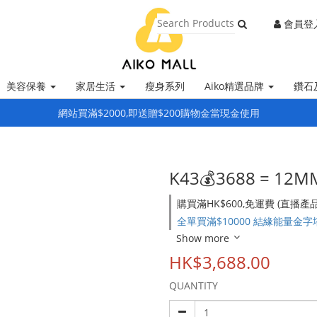
會員登
美容保養
家居生活
瘦身系列
Aiko精選品牌
鑽石
網站買滿$2000,即送贈$200購物金當現金使用
K43💰3688 = 1
購買滿HK$600,免運費 (直播產品優
全單買滿$10000 結緣能量金字塔一件 
Show more
HK$3,688.00
QUANTITY