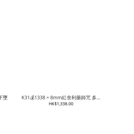
天下墜
K31💰1338 = 8mm紅舍利藥師咒 多...
HK$1,338.00