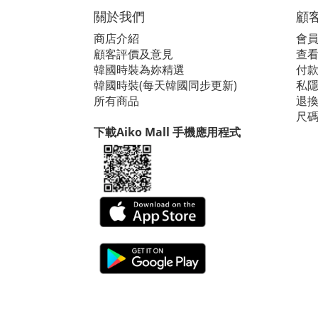
關於我們
顧
商店介紹
會
顧客評價及意見
查看i
韓國時裝為妳精選
付
韓國時裝(每天韓國同步更新)
私
所有商品
退
尺
下載Aiko Mall 手機應用程式