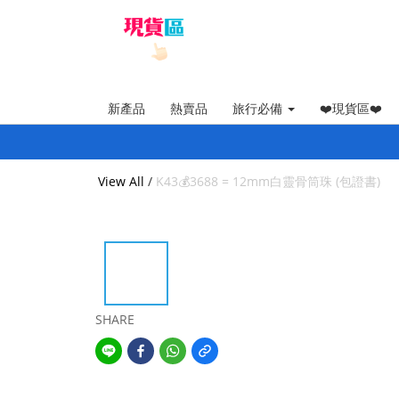
新產品
熱賣品
旅行必備
❤️現貨區❤️
View All
/
K43💰3688 = 12mm白靈骨筒珠 (包證書)
SHARE