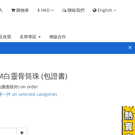
$
HKD
English
入
購物車
聯絡我們
及珠寶
名牌專區
傳媒合作
×
2MM白靈骨筒珠 (包證書)
惠除外) on order
on selected categories