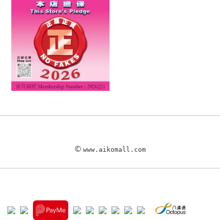
©
www.aikomall.com