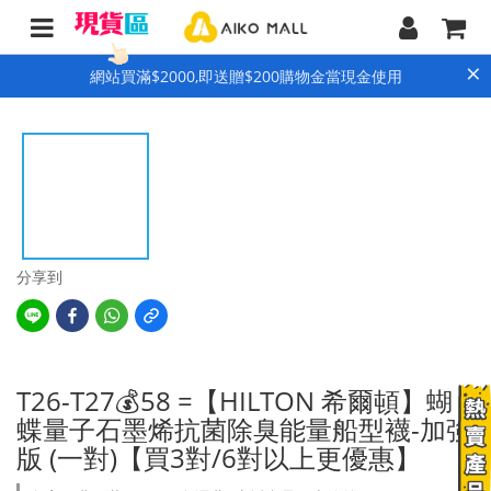
×
網站買滿$2000,即送贈$200購物金當現金使用
分享到
T26-T27💰58 =【HILTON 希爾頓】蝴
蝶量子石墨烯抗菌除臭能量船型襪-加強
版 (一對)【買3對/6對以上更優惠】