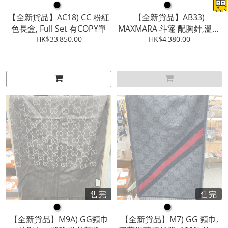
●
●
【全新貨品】AC18) CC 粉紅
【全新貨品】AB33)
色長盒, Full Set 有COPY單
MAXMARA 斗篷 配胸針,溫柔
HK$33,850.00
奶茶色,滿滿經典LOGO 100%
HK$4,380.00
羊毛 ,全新
售完
售完
●
●
【全新貨品】M9A) GG頸巾
【全新貨品】M7) GG 頸巾,