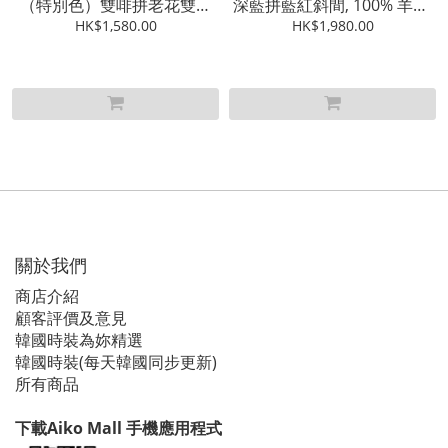
（特別色）雙啡拼老花雙面
深藍拼藍紅斜間, 100% 羊毛,
薄巾,四季皆宜, 剩巾, 跟GG封
HK$1,580.00
全新, 剩巾, 跟紙封套
HK$1,980.00
套包裝
關於我們
商店介紹
顧客評價及意見
韓國時裝為妳精選
韓國時裝(每天韓國同步更新)
所有商品
下載Aiko Mall 手機應用程式