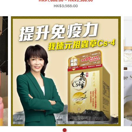
發貨】可於指定日子送貨
衡
HK$3,988.00
●