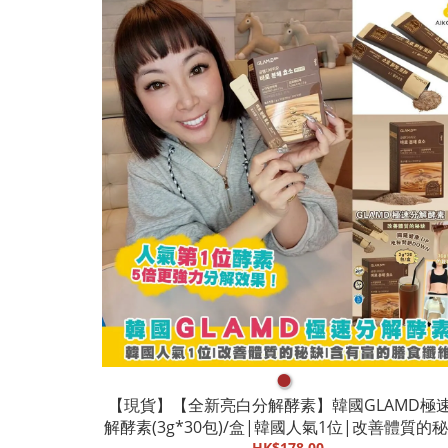
●
【現貨】【全新亮白分解酵素】韓國GLAMD極
解酵素(3g*30包)/盒|韓國人氣1位|改善體質的秘
HK$178.00