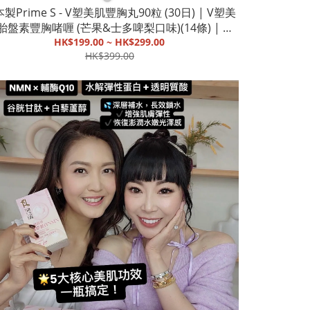
製Prime S - V塑美肌豐胸丸90粒 (30日) | V塑美
胎盤素豐胸啫喱 (芒果&士多啤梨口味)(14條) | 突
平板|天然成份|熱銷逾百萬|胸部變大【截單, 9月
HK$199.00 ~ HK$299.00
HK$399.00
初發貨】