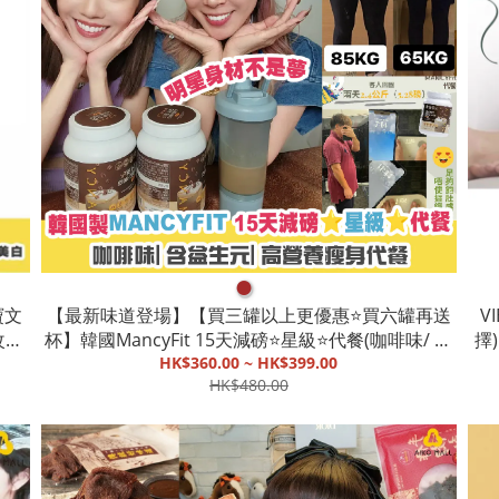
●
寶文
【最新味道登場】【買三罐以上更優惠⭐️買六罐再送
V
改善
杯】韓國MancyFit 15天減磅⭐️星級⭐️代餐(咖啡味/ 朱
擇
|護
古力味/曲奇味)|含益生元|高營養廋身代餐【截單, 9
HK$360.00 ~ HK$399.00
HK$480.00
月初發貨】