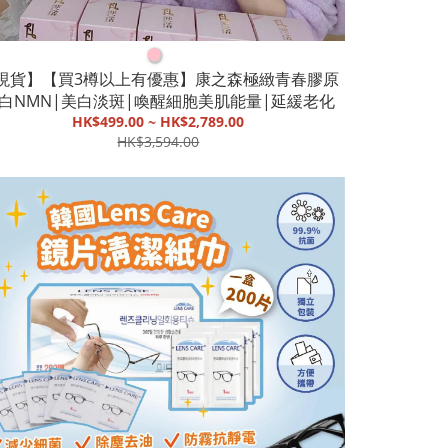
●
現貨】【買3樽以上有優惠】康之森極緻青春膠原
白NMN|美白淡斑|喚醒細胞美肌能量|延緩老化
HK$499.00 ~ HK$2,789.00
HK$3,594.00