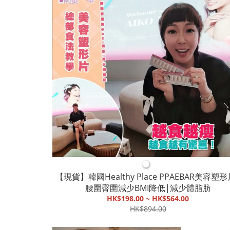
●
【現貨】韓國Healthy Place PPAEBAR美容塑形
腰圍臀圍減少BMI降低|減少體脂肪
HK$198.00 ~ HK$564.00
HK$894.00