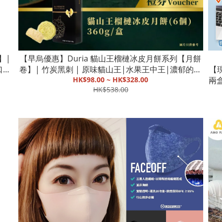
】|
【早烏優惠】Duria 貓山王榴槤冰皮月餅系列【月餅
口味
卷】| 竹炭黑刺 | 原味貓山王|水果王中王|濃郁的香
【現
氣【截單, 9月中發貨】
HK$98.00 ~ HK$328.00
兩盒
HK$538.00