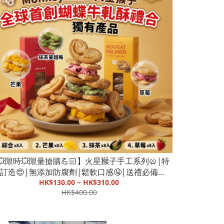
💥限時💥限量搶購💪🏻】火星𤠣子手工系列🥨|特
訂造😍|無添加防腐劑|鬆軟口感🤤|送禮必備🎁
HK$130.00 ~ HK$310.00
【截單, 10月初發貨】
HK$400.00