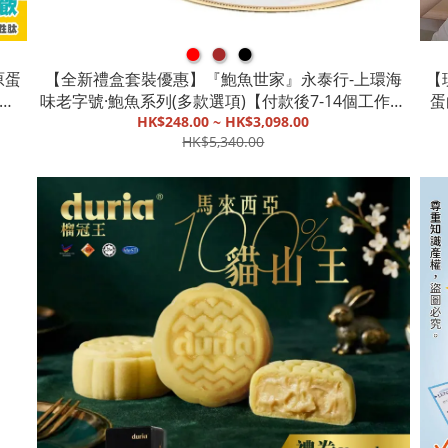
●
●
●
原蛋
【全新禮盒套裝優惠】『鮑魚世家』永泰行-上環海
【
蛋白
味老字號·鮑魚系列(多款選項)【付款後7-14個工作天
蛋
HK$248.00 ~ HK$3,098.00
內寄出】
HK$5,340.00