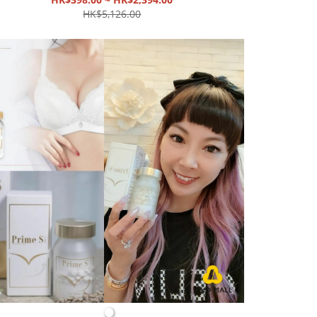
(一盒30包)|逆齡煥顏 重拾青春|預防三高 活力精
HK$5,126.00
神【截單, 9月中發貨】
●