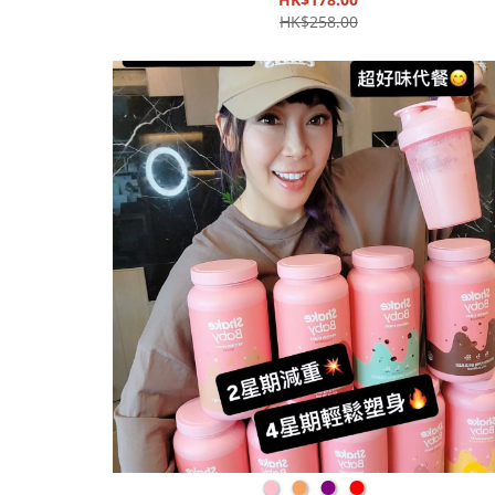
含有富的膳食纖維
HK$258.00
●
●
●
●