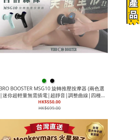
●
●
IBRO BOOSTER MSG10 旋轉推壓按摩器 (兩色選
)|迷你超輕量無需插電|超靜音|調整曲線|四種不
同按摩頭【截單, 9月底發貨】
HK$550.00
HK$699.00