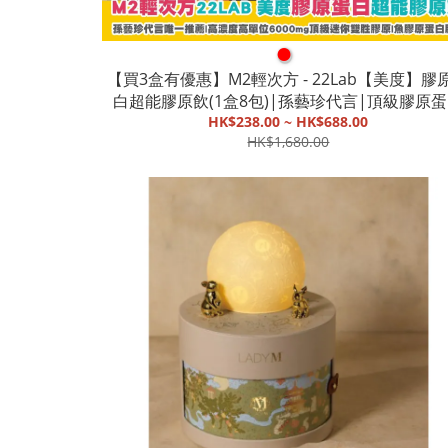
●
【買3盒有優惠】M2輕次方 - 22Lab【美度】膠
白超能膠原飲(1盒8包)|孫藝珍代言|頂級膠原
HK$238.00 ~ HK$688.00
【截單, 9月底發貨】
HK$1,680.00