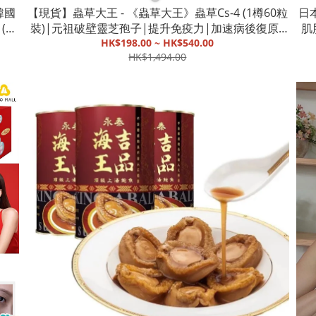
韓國
【現貨】蟲草大王 - 《蟲草大王》蟲草Cs-4 (1樽60粒
日本
 (多
裝)|元祖破壁靈芝孢子|提升免疫力|加速病後復原|
肌
素|
改善氣管敏感及鼻敏症狀|強化肺部及呼吸系統功能
HK$198.00 ~ HK$540.00
破
HK$1,494.00