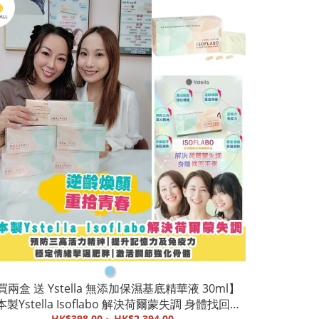
●
買兩盒 送 Ystella 無添加保濕基底精華液 30ml】
製Ystella Isoflabo 解決荷爾蒙失調 身體找回平
HK$398.00 ~ HK$2,394.00