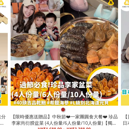
●
速分
【限時優惠送贈品】中秋節❤️一家團圓食大餐❤️ 珍品
【
缺|
李家尚衍膛盆菜 (4人份量/6人份量/10人份量)【獨立
日本
HK$1,688.00 ~ HK$3,388.00