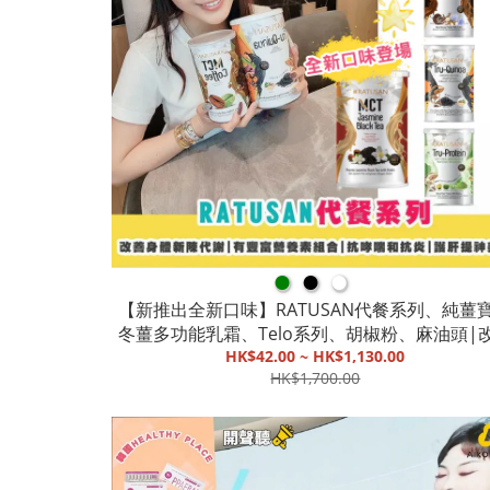
●
●
●
【新推出全新口味】RATUSAN代餐系列、純薑
冬薑多功能乳霜、Telo系列、胡椒粉、麻油頭|
身體新陳代謝|有豐富營養素組合|抗哮喘和抗炎
HK$42.00 ~ HK$1,130.00
HK$1,700.00
肝提神美白|增強免疫力【截單, 9月底發貨】