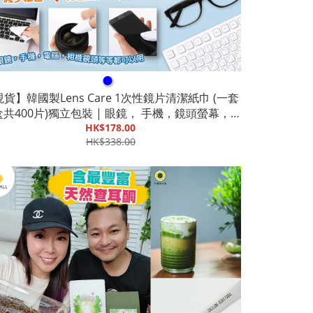
●
貨】韓國製Lens Care 1次性鏡片清潔紙巾 (一套
共400片)獨立包裝 | 眼鏡， 手機，鏡頭螢幕， 1
HK$178.00
張搞掂哂
HK$338.00