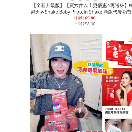
【全新升級版】【買六件以上更優惠⭐️再送杯】
超火🔥Shake Baby Protein Shake 新版代餐奶昔
款口味)|糖分減少|魚膠原蛋白益生菌玻尿酸維生
HK$169.00
HK$258.00
極速減重【截單, 9月底發貨】