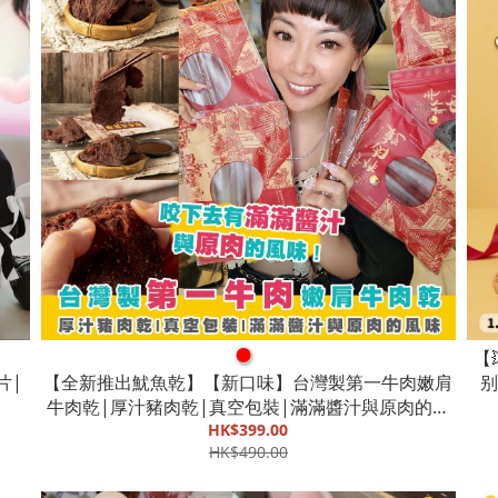
●
【
片|
【全新推出魷魚乾】【新口味】台灣製第一牛肉嫩肩
别
牛肉乾|厚汁豬肉乾|真空包裝|滿滿醬汁與原肉的風
味【截單, 9月底發貨】
HK$399.00
HK$490.00