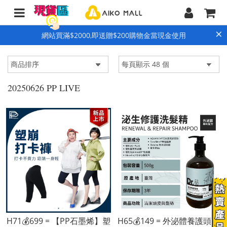
×
網站買滿$2000,即送贈$200購物金當現金使用
20250626 PP LIVE
H71💰699 = 【PP石墨烯】塑
H65💰149 = 外泌體養護頭皮