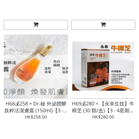
H68💰258 = Dr.秘 外泌體酵
H69💰280 = 【永幸生技】牛
肽粹活潔膚露 (150ml)【3 - 4
樟芝 (30 顆/盒)【3 - 4星期發
星期發貨】
HK$258.00
HK$280.00
貨】