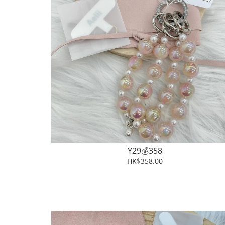
Y29💰358
HK$358.00