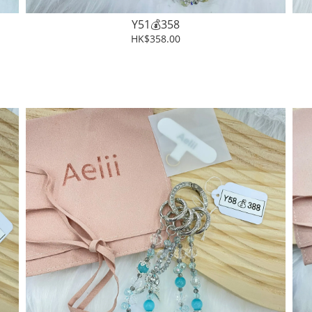
Y51💰358
HK$358.00