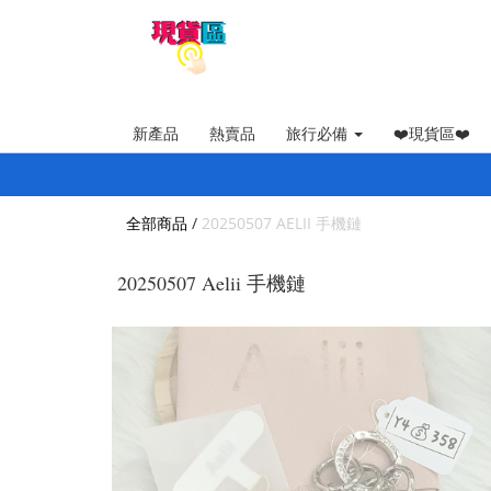
新產品
熱賣品
旅行必備
❤️現貨區❤️
全部商品
/
20250507 AELII 手機鏈
20250507 Aelii 手機鏈