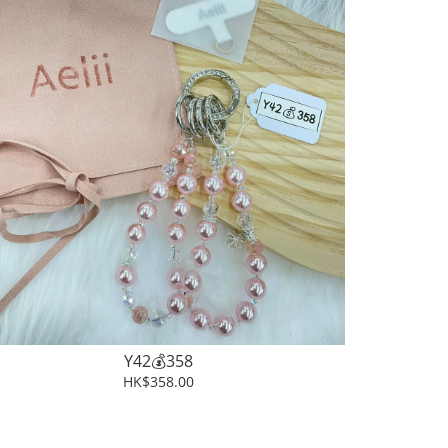
Y42💰358
HK$358.00