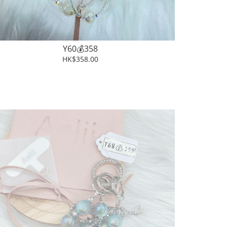
Y60💰358
HK$358.00