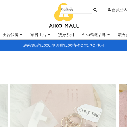
會員登
美容保養
家居生活
瘦身系列
Aiko精選品牌
鑽石
網站買滿$2000,即送贈$200購物金當現金使用