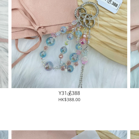
Y31💰388
HK$388.00