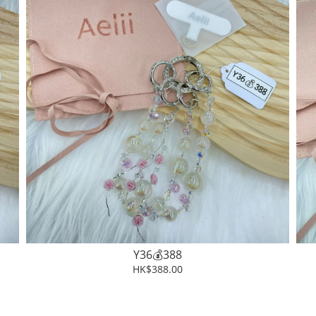
Y36💰388
HK$388.00