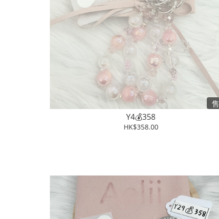
Y4💰358
HK$358.00