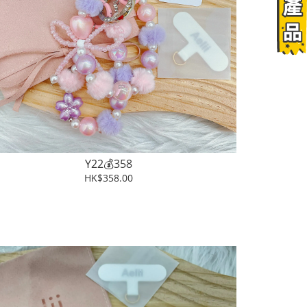
Y22💰358
HK$358.00