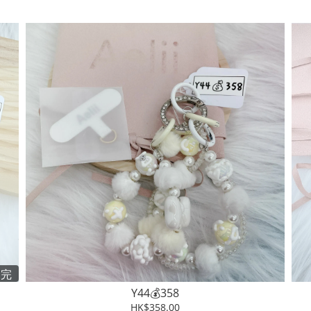
售完
Y44💰358
HK$358.00