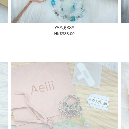
Y58💰388
HK$388.00