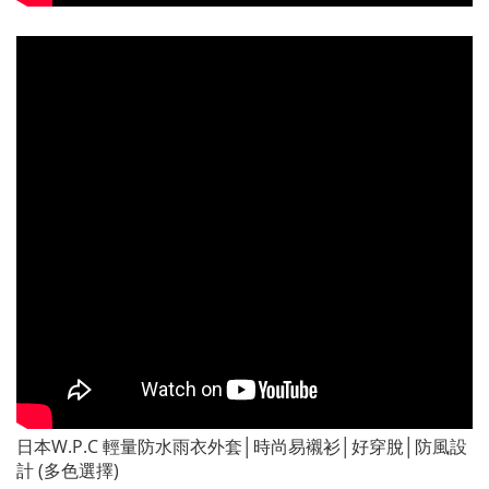
日本W.P.C 輕量防水雨衣外套│時尚易襯衫│好穿脫│防風設
計 (多色選擇)