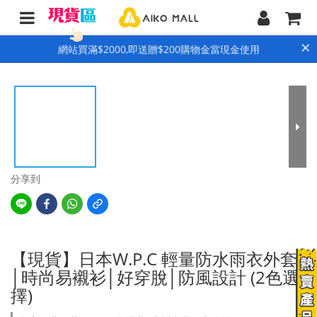
×
網站買滿$2000,即送贈$200購物金當現金使用
分享到
【現貨】日本W.P.C 輕量防水雨衣外套
│時尚易襯衫│好穿脫│防風設計 (2色選
擇)