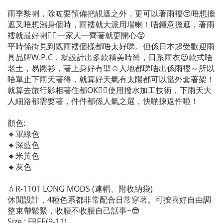
雨季黎喇，除咗要預備把靚遮之外，更可以著雨褸😙唔想擔
遮又唔想濕身個時，雨褸就大派用場喇！唔鍾意擔遮，著雨
褸就最好喇👍🏻一家人一齊著就更開心😝
平時係街見到既雨褸個樣都唔太好睇。但係日本超受歡迎雨
具品牌W.P.C，就設計出多款精美時尚，日系雨衣😍款式唔
老土，易襯衫，著上身好有型☺️人地都睇唔出係雨褸～所以
唔單止下雨天著得，就算好天氣有太陽都可以當外套著架！
就算去旅行影相著住都OK👍🏻使用撥水加工技術，下雨天大
人細路都需要著，件件都係人氣之選，快啲揀返件啦！
顏色:
🔹軍綠色
🔹深藍色
🔹米黃色
🔹灰色
💧R-1101 LONG MODS (連帽、附收納袋)
休閒設計，4種色系都非常配合日常穿著。可按喜好自由調
整束帶鬆緊，收腰不收腰自己話事~😎
Size : FREE(9-11)