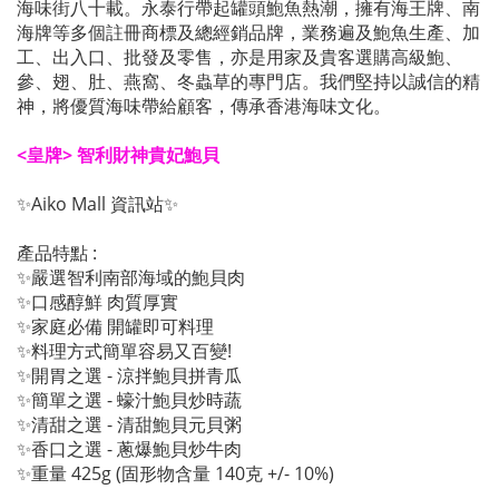
海味街八十載。永泰行帶起罐頭鮑魚熱潮，擁有海王牌、南
海牌等多個註冊商標及總經銷品牌，業務遍及鮑魚生產、加
工、出入口、批發及零售，亦是用家及貴客選購高級鮑、
參、翅、肚、燕窩、冬蟲草的專門店。我們堅持以誠信的精
神，將優質海味帶給顧客，傳承香港海味文化。
<皇牌> 智利財神貴妃鮑貝
✨Aiko Mall 資訊站✨
產品特點 :
✨嚴選智利南部海域的鮑貝肉
✨口感醇鮮 肉質厚實
✨家庭必備 開罐即可料理
✨料理方式簡單容易又百變!
✨開胃之選 - 涼拌鮑貝拼青瓜
✨簡單之選 - 蠔汁鮑貝炒時蔬
✨清甜之選 - 清甜鮑貝元貝粥
✨香口之選 - 蔥爆鮑貝炒牛肉
✨重量 425g (固形物含量 140克 +/- 10%)