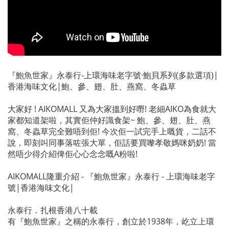
『鮑魚世家』永泰行-上環海味老字號·鮑貝系列(多款選項)|
香港海味文化|鮑、參、翅、肚、燕窩、冬蟲草
大家好 ! AIKOMALL 又為大家搵到好嘢! 老細AIKO為食就大
家都知道架啦，其實佢仲好識食架~ 鮑、參、翅、肚、燕
窩、冬蟲草完全難唔到佢! 今次佢一試完手上嘅貨，二話不
說，即刻叫同事落咗張大單，佢話要買嚟孝敬媽咪奶奶! 當
然唔少得介紹俾佢心心念念嘅A粉啦!
AIKOMALL隆重介紹 - 『鮑魚世家』永泰行 - 上環海味老字
號|香港海味文化|
永泰行．扎根香港八十載
有『鮑魚世家』之稱的永泰行，創立於1938年，屹立上環