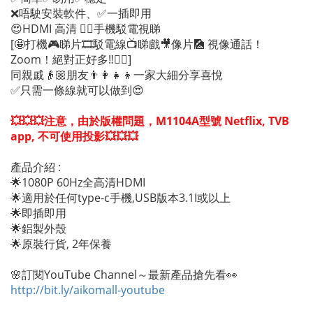
❌唔駛安裝軟件、✅一插即用
😍HDMI 高清 👍🏻手機駁電視睇
[🤩打機🎮睇片🎞駁電線📺睇戲🎥像片🎑 視像通話！
Zoom！絕對正好多‼️👍🏻]
同親戚👴🏼朋友👨‍👩‍👧‍👦一家大細分享喜悅
✅只需一條線就可以做到😍
💥💥💥注意，由於版權問題，
M1104A型號
Netflix, TVB
app, 不可使用投影💥💥💥
產品介紹 :
🌟1080P 60Hz全高清HDMI
🌟適用於任何type-c手機,USB版本3.1I或以上
🌟即插即用
🌟鋁製外殼
🌟原裝行貨, 2年保養
🌸訂閱YouTube Channel～最新產品搶先看👀
http://bit.ly/aikomall-youtube