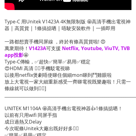
Type-C 用Unitek V1423A 4K無限制版 🤩高清手機出電視神
器 | 高質貨 | 1條搞掂哂 | 唔駛安裝軟件 | 一插即用
一路都想賣手機同屏線 ，終於有條高質貨啦! 😍
萬衆期待！
V1423A
可支援
Netflix, Youtube, ViuTV, TVB
app投影
🤩
Type-C傳輸，✅超快✅簡單✅易用✅穩定
😍HDMI 高清 👍🏻手機駁電視睇
以後用netflix煲劇唔使睇住個細mon睇到鬥雞眼啦
放上大電視一家大細重新感受一齊睇電視既樂趣啦！只需一
條線就可以做到👍🏻]
_____________________________________________________________
UNITEK M1104A 🤩高清手機出電視神器👍1條搞掂哂！
以前有只用wifi 同屏手指
成日過熱又Delay
今次呢條Unitek大廠出既好好多👍🏻
✅簡單✅易用✅穩定