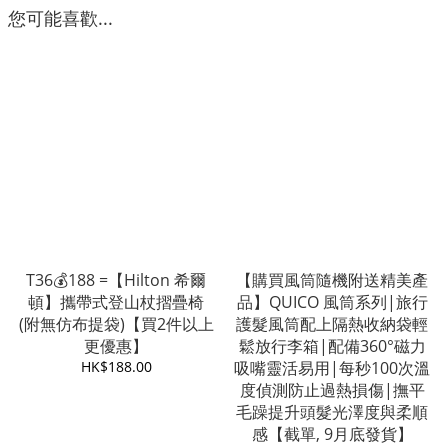
您可能喜歡...
T36💰188 =【Hilton 希爾
【購買風筒隨機附送精美產
頓】攜帶式登山杖摺疊椅
品】QUICO 風筒系列|旅行
(附無仿布提袋)【買2件以上
護髮風筒配上隔熱收納袋輕
更優惠】
鬆放行李箱|配備360°磁力
HK$188.00
吸嘴靈活易用|每秒100次溫
度偵測防止過熱損傷|撫平
毛躁提升頭髮光澤度與柔順
感【截單, 9月底發貨】