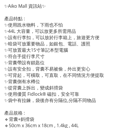
✨Aiko Mall 資訊站✨
產品特點 :
✨使用跣水物料，下雨也不怕
✨44L 大容量，可以放更多所需用品
✨設有行李扣，可以放於行李箱上，旅遊更方便
✨暗袋可放重要物品，如銀包、電話、護照
✨可放置最大15寸筆記本型電腦
✨符合手提行李尺寸
✨背囊帶設有鎖匙位
✨設有安全扣，背囊不易被偷，外出更安心
✨可背起，可橫取，可直取，在不同情況方便提取
✨背囊側有水樽位
✨從背囊上拆出，變成斜揹袋
✨使用優質 Fidlock® 磁扣，安全可靠
✨袋中有拉鍊，袋後亦有分隔位,分隔不同物品
產品規格 :
🔹背囊+斜揹袋
🔹50cm x 36cm x 18cm , 1.4kg , 44L