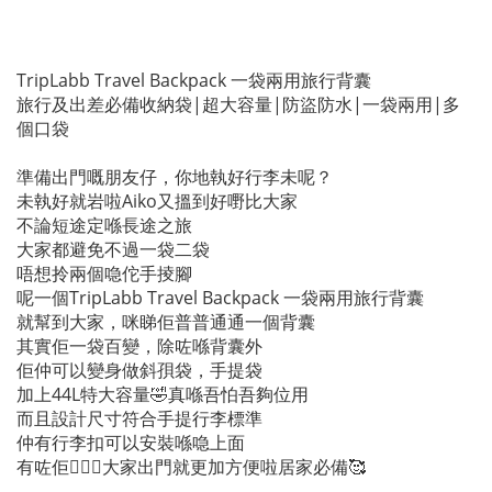
TripLabb Travel Backpack 一袋兩用旅行背囊
旅行及出差必備收納袋|超大容量|防盜防水|一袋兩用|多
個口袋
準備出門嘅朋友仔，你地執好行李未呢？
未執好就岩啦Aiko又搵到好嘢比大家
不論短途定喺長途之旅
大家都避免不過一袋二袋
唔想拎兩個喼佗手掕腳
呢一個TripLabb Travel Backpack 一袋兩用旅行背囊
就幫到大家，咪睇佢普普通通一個背囊
其實佢一袋百變，除咗喺背囊外
佢仲可以變身做斜孭袋，手提袋
加上44L特大容量🤣真喺吾怕吾夠位用
而且設計尺寸符合手提行李標準
仲有行李扣可以安裝喺喼上面
有咗佢🙋🏻‍♀️大家出門就更加方便啦居家必備🥰