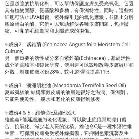
它是超強的抗氧化劑，可以幫助保護皮膚免受光氧化。它還
具有植物固醇、氨基酸和多糖，有保濕特性。同時，這些幹
細胞可防止UVA損傷、紫外線引起的氧化應激，並阻止分解
膠原蛋白的酶。它們可以幫助解決各種皮膚問題，包括皺
紋、可見的毛細血管和太陽造成的損傷。
✨成份2：紫錐菊 (Echinacea Angustifolia Meristem Cell
Culture)
另一個重要的活性成分來自紫錐菊(Echinacea)，基於活性
成分的實驗室和臨床研究，使用這可以説明改善皮膚紋理和
外觀，增加皮膚水份28%，並可,將彈性提高11%。
✨成份3：澳洲胡桃油 (Macadamia Ternifolia Seed Oil)
夏威夷核油 結構類似皮膚的油脂是很好之滋潤、保濕劑，
它能夠使乾性、 脫水和老化的皮膚得到修復
✨成份4 & 5：維他命E及維他命C
維他命E能延緩細胞老化現象、可以防止疤痕幫助傷口癒
合、抗氧化、減少老人斑的沈積。維他命C是一種水溶性維
生素，可保護皮膚免受紫外線損傷，它抑制色素沉著及生