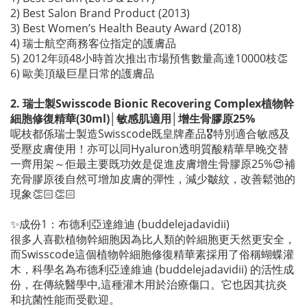
2) Best Salon Brand Product (2013)
3) Best Women’s Health Beauty Award (2018)
4) 瑞士航空商務客位指定的護膚品
5) 2012年頭48小時首次推出市場預售數量高達10000枝👏
6) 歐美頂級巨星日常的護膚品
2. 瑞士製Swisscode Bionic Recovering Complex植物幹
細胞修復精華(30ml)│敏感肌適用│增生骨膠原25%
呢枝都係瑞士製造Swisscode既皇牌產品🎖特別適合敏感及
受壓皮膚使用！亦可以同Hyaluron透明質酸精華早晚交替
一齊用架～佢最主要既功效是促進皮膚增生骨膠原25%😍補
充骨膠原後自然可增加皮膚的彈性，減少皺紋，改善鬆弛的
現象👏🏻👏🏻
✨成份1：布德利亞達維迪 (buddelejadavidii)
很多人喜歡植物幹細胞因為比人類的幹細胞更天然更安全，
而Swisscode這個植物幹細胞修復精華素採用了俗稱蝴蝶灌
木，科學名為布德利亞達維迪 (buddelejadavidii) 的活性成
份，在傳統醫學中,這種灌木用於治療傷口。它也因其抗炎
和抗菌性能而受歡迎。