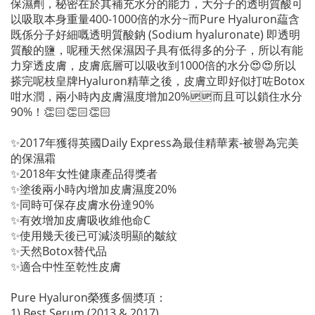
保濕劑，秘密在於其補充水分的能力，大分子的透明質酸可
以吸取本身重量400-1000倍的水分~而Pure Hyaluron藴含
既係分子好細嘅透明質酸鈉 (Sodium hyaluronate) 即透明
質酸的鹽，呢種天然保濕因子具有低得多的分子，所以有能
力穿透皮膚，皮膚底層可以吸收到1000倍的水分😍😍所以
搽完呢枝皇牌Hyaluron精華之後，皮膚立即好似打咗Botox
咁水潤，兩小時內皮膚濕度增加20%🆙🆙而且可以鎖住水分
90%！👏🏻👏🏻👏🏻
✨2017年獲得英國Daily Express為最佳精華素-被譽為完美
的保濕霜
✨2018年女性健康產品得獎者
✨塗後兩小時內增加皮膚濕度20%
✨同時可保存皮膚水份達90%
✨有效增加皮膚吸收維他命C
✨使用幾天後已可減淡明顯的皺紋
✨天然Botox替代品
✨適合中性至乾性皮膚
Pure Hyaluron榮獲多個奬項：
1) Best Serum (2013 & 2017)