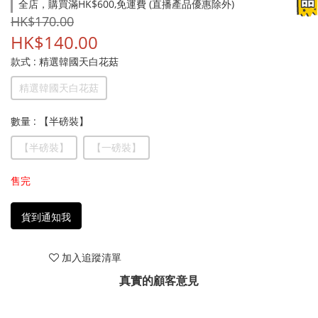
全店，購買滿HK$600,免運費 (直播產品優惠除外)
HK$170.00
HK$140.00
款式
: 精選韓國天白花菇
精選韓國天白花菇
數量
: 【半磅裝】
【半磅裝】
【一磅裝】
售完
貨到通知我
加入追蹤清單
真實的顧客意見