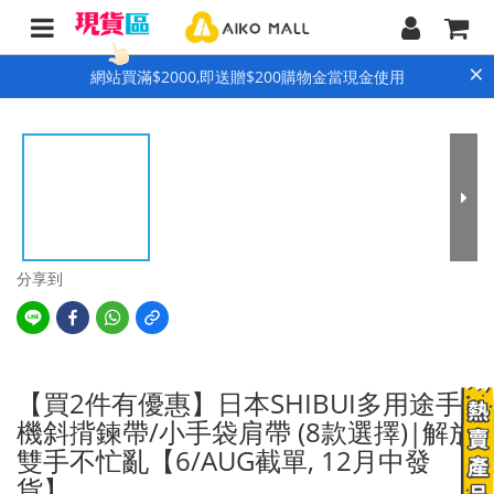
×
網站買滿$2000,即送贈$200購物金當現金使用
分享到
【買2件有優惠】日本SHIBUI多用途手
機斜揹鍊帶/小手袋肩帶 (8款選擇)|解放
雙手不忙亂【6/AUG截單, 12月中發
貨】