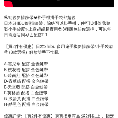
🤩勁靚斜揹鍊帶❤️掛手機掛手袋都超靚
日本SHIBUI斜揹鍊帶，除咗可以掛手機，仲可以掛落我哋
嘅小手袋度✨上身超靚超實用😍8種顏色任你選擇，可以每
日襯返唔同衫去配搭👍🏻
【買2件有優惠】日本Shibui多用途手機斜揹鍊帶/小手袋肩
帶 (8款選擇)|解放雙手不忙亂
A-雲尼拿 配搭 金色鏈帶
B-櫻花粉 配搭 金色鏈帶
C-時尚紅 配搭 金色鏈帶
D-青草綠 配搭 金色鏈帶
E-天空藍 配搭 白金鏈帶
F-英格藍 配搭 白金鏈帶
G-淡蛋黃 配搭 白金鏈帶
H-酷黑色 配搭 白金鏈帶
優惠詳情: 【買2件有優惠】購買指定商品 滿2件以上， 指定