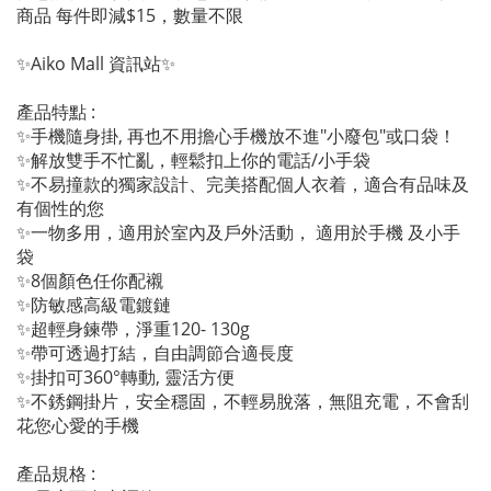
商品 每件即減$15，數量不限
✨Aiko Mall 資訊站✨
產品特點 :
✨手機隨身掛, 再也不用擔心手機放不進"小廢包"或口袋！
✨解放雙手不忙亂，輕鬆扣上你的電話/小手袋
✨不易撞款的獨家設計、完美搭配個人衣着，適合有品味及
有個性的您
✨一物多用，適用於室內及戶外活動， 適用於手機 及小手
袋
✨8個顏色任你配襯
✨防敏感高級電鍍鏈
✨超輕身鍊帶，淨重120- 130g
✨帶可透過打結，自由調節合適長度
✨掛扣可360°轉動, 靈活方便
✨不銹鋼掛片，安全穩固，不輕易脫落，無阻充電，不會刮
花您心愛的手機
產品規格 :