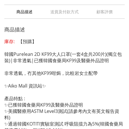
商品描述
送貨及付款方式
顧客評價
商品描述
庫存:
【預購】
韓國Purelean 2D KF99大人口罩(一套4盒共200片)(獨立包
裝)|非常透氣|已獲韓國食藥局KF99及醫藥外品證明
非常透氣，冇其他KF99咁焗，比較岩女士配帶
✨Aiko Mall 資訊站✨
產品特點 :
✨已獲韓國食藥局KF99及醫藥外品證明
✨美國醫療用ASTM Level3測試(請參考內文有英文報告資
料)
✨通過韓國KOTITI實驗室測試 呼吸阻擋力為5%(韓國食藥局