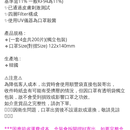
基準需11% 一般KF94為11%)
✨已通過皮膚刺激測試
✨四層Filter構成
✨使用UV儀器為口罩殺菌
產品規格 :
🔹(一套4盒共200片)(獨立包裝)
🔹口罩Size(對摺Size) 122x140mm
生產地 :
🔹韓國
⚠️注意⚠️
為降低客人成本，出貨時會使用順豐袋直接包裝寄出，
收件時紙盒有可能有受擠壓的情況，但因口罩有透明袋獨立
包裝，故不會受到損毀或影響口罩之功效。
如介意貨品之完整性，請勿下單。
🙆🏻‍♀️因衛生問題，口罩出貨後不設退款或退換，敬請見諒
🙇🏻‍♀️
***因應節省運費成本，盒裝會拆開摺好寄出，如要完整盒