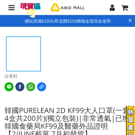
×
網站買滿$2000,即送贈$200購物金當現金使用
分享到
韓國PURELEAN 2D KF99大人口罩(一套
4盒共200片)(獨立包裝)|非常透氣|已獲
韓國食藥局KF99及醫藥外品證明
【2/JUNE截單 7月初發貨】