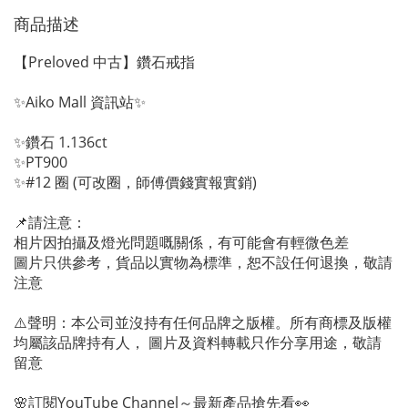
商品描述
【Preloved 中古】鑽石戒指
✨Aiko Mall 資訊站✨
✨鑽石 1.136ct
✨PT900
✨#12 圈 (可改圈，師傅價錢實報實銷)
📌請注意：
相片因拍攝及燈光問題嘅關係，有可能會有輕微色差
圖片只供參考，貨品以實物為標準，恕不設任何退換，敬請
注意
⚠️聲明：本公司並沒持有任何品牌之版權。所有商標及版權
均屬該品牌持有人， 圖片及資料轉載只作分享用途，敬請
留意
🌸訂閱YouTube Channel～最新產品搶先看👀