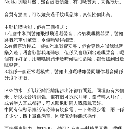
Nokia 抗嘈耳機，幾百蚊嘅價錢，有咁嘅質素，真係抵玩。
音質有驚喜，可以媲美過千蚊嘅品牌，真係性價比高。
主動抗嘈功能，佢有三個模式：
1.佢會中和到譬如飛機飛過嘅聲音，冷氣機嘅機器聲，譬如
路嘅汽車引擎聲，令佢哋變得細聲。
2.有個穿透模式，譬如汽車嘅響安聲，佢會穿透左喺我哋音
樂入邊，唔會影響我哋聽歌，但係又會聽到出邊嘅聲音，呢
個有咩好呢，用嚟喺街跑步嘅時候唔怕危險，都會聽到出邊
嘅聲音。
3.就係一個正常嘅模式，譬如出邊嘅嘈雜聲同埋你嘅音樂係
升浪平衡嘅。
IPX5防水，所以距離距離跑步出汗都冇問題。同埋佢有六個
米，所以收音特別強。佢有個可拆式耳膠，隨時轉入耳仔，
或者半入耳式都得，可以跟返唔同人嘅佩戴喜好。
中間有個顯示燈話俾你聽有幾多電，一下條最少電，兩下係
多少少，四下晝係滿電。同埋佢係輕觸式操作。
而家優惠期內，加$100 ，仲可以有多一對糖果耳機，啱晒