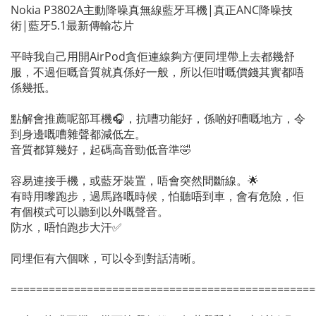
Nokia P3802A主動降噪真無線藍牙耳機|真正ANC降噪技
術|藍牙5.1最新傳輸芯片
平時我自己用開AirPod貪佢連線夠方便同埋帶上去都幾舒
服，不過佢嘅音質就真係好一般，所以佢咁嘅價錢其實都唔
係幾抵。
點解會推薦呢部耳機🎧，抗嘈功能好，係啲好嘈嘅地方，令
到身邊嘅嘈雜聲都減低左。
音質都算幾好，起碼高音勁低音準🤣
容易連接手機，或藍牙裝置，唔會突然間斷線。🌟
有時用嚟跑步，過馬路嘅時候，怕聽唔到車，會有危險，佢
有個模式可以聽到以外嘅聲音。
防水，唔怕跑步大汗✅
同埋佢有六個咪，可以令到對話清晰。
================================================