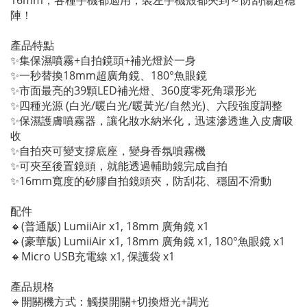
16mm，各種手機都適用，裝左手機殼都夾到～防刮傷超穩
陣！
產品特點
✨集保濕噴霧+自拍鏡頭+補光燈於一身
✨一秒替換18mm超廣角鏡、180°魚眼鏡
✨市面最亮的39顆LED補光燈、360度零死角環形光
✨四種光源 (白光/暖白光/暖黃光/自然光)、六段強度調整
✨保濕護膚噴霧器，讓化妝水納米化，迅速滲透進入皮膚吸
收
✨自拍夾可變支撐底座，變身香氛噴霧機
✨可夾至後置鏡頭，就能透過輔助鏡完成自拍
✨16mm寬度的矽膠自拍鏡頭夾，防刮花、穩固不滑動
配件
🔸(普通版) LumiiAir x1, 18mm 廣角鏡 x1
🔸(豪華版) LumiiAir x1, 18mm 廣角鏡 x1, 180°魚眼鏡 x1
🔸Micro USB充電線 x1, 保護袋 x1
產品規格
🔹開關機方式：觸摸開關+切換燈光+調光