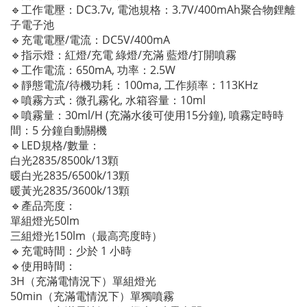
🔹工作電壓：DC3.7v, 電池規格：3.7V/400mAh聚合物鋰離
子電子池
🔹充電電壓/電流：DC5V/400mA
🔹指示燈：紅燈/充電 綠燈/充滿 藍燈/打開噴霧
🔹工作電流：650mA, 功率：2.5W
🔹靜態電流/待機功耗：100ma, 工作頻率：113KHz
🔹噴霧方式：微孔霧化, 水箱容量：10ml
🔹噴霧量：30ml/H (充滿水後可使用15分鐘), 噴霧定時時
間：5 分鐘自動關機
🔹LED規格/數量：
白光2835/8500k/13顆
暖白光2835/6500k/13顆
暖黃光2835/3600k/13顆
🔹產品亮度：
單組燈光50lm
三組燈光150lm（最高亮度時）
🔹充電時間：少於 1 小時
🔹使用時間：
3H（充滿電情況下）單組燈光
50min（充滿電情況下）單獨噴霧