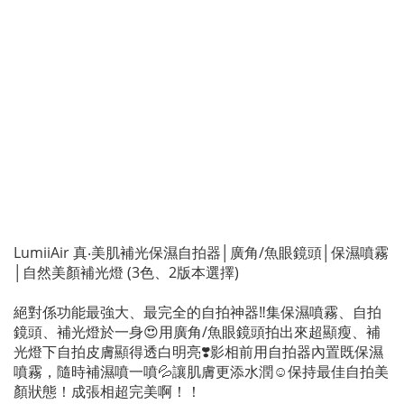
LumiiAir 真‧美肌補光保濕自拍器│廣角/魚眼鏡頭│保濕噴霧
│自然美顏補光燈 (3色、2版本選擇)
絕對係功能最強大、最完全的自拍神器‼️集保濕噴霧、自拍
鏡頭、補光燈於一身😍用廣角/魚眼鏡頭拍出來超顯瘦、補
光燈下自拍皮膚顯得透白明亮❣️影相前用自拍器內置既保濕
噴霧，隨時補濕噴一噴💦讓肌膚更添水潤☺️保持最佳自拍美
顏狀態！成張相超完美啊！！