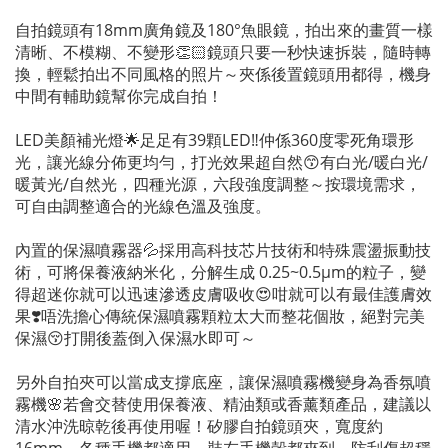
自拍鏡頭有18mm廣角鏡及180°魚眼鏡，拍出來的畫質一樣
清晰、不模糊、不變形👏🏻鏡頭只要一秒快速拆裝，隨時轉
換，輕鬆拍出不同風格的照片～夾係後置鏡頭用都得，機身
中間有輔助鏡幫你完成自拍！
LED美顏補光燈🌟足足有39顆LED‼️仲係360度零死角環形
光，讓光線分佈更均勻，打光效果超自然😙有白光/暖白光/
暖黃光/自然光，四種光源，六段強度調整～按環境需求，
可自由調整適合的光線色溫及強度。
內置的保濕噴霧器💦採用高科技芯片技術和特殊震盪振動技
術，可將保養液納米化，分解生成 0.25~0.5µm的粒子，變
得超迷你就可以迅速滲透皮膚吸收😍咁就可以有最佳護膚效
果❣️唔洗擔心傳統保濕噴霧顆粒太大而整花個妝，絕對完美
保濕😚打開後蓋倒入保濕水即可～
另外自拍夾可以當成支撐底座，讓保濕噴霧機變身為香氛噴
霧機🌸若會交替使用保養液、精油類或香薰類產品，建議以
清水沖洗晾乾後再使用喔！矽膠自拍鏡頭夾，寬度約