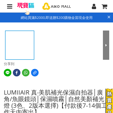
×
網站買滿$2000,即送贈$200購物金當現金使用
分享到
LUMIIAIR 真‧美肌補光保濕自拍器│廣
角/魚眼鏡頭│保濕噴霧│自然美顏補光
燈 (3色、2版本選擇)【付款後7-14個工
作天內寄出】