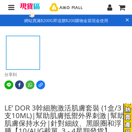
×
網站買滿$2000,即送贈$200購物金當現金使用
分享到
LE’ DOR 3幹細胞激活肌膚套裝 (1盒/3
支10ML)|幫助肌膚抵禦外界刺激|幫助
肌膚保持水分|針對細紋、黑眼圈和浮
腫【10/AUG截單, 3 - 4星期發貨】