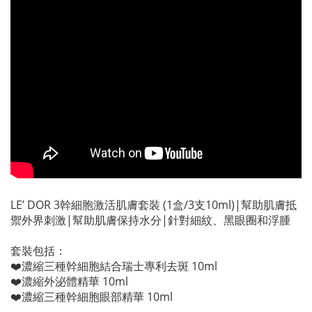
LE’ DOR 3幹細胞激活肌膚套裝 (1盒/3支10ml)|幫助肌膚抵
禦外界刺激|幫助肌膚保持水分|針對細紋、黑眼圈和浮腫
套裝包括：
❤️濃縮三種幹細胞結合瑞士專利去斑 10ml
❤️濃縮外泌體精華 10ml
❤️濃縮三種幹細胞眼部精華 10ml