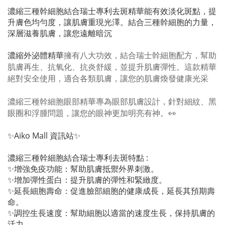
濃縮三種幹細胞結合瑞士專利去斑精華能有效淡化斑點，提
升膚色均勻度，讓肌膚重現光澤。結合三種幹細胞的力量，
深層滋養肌膚，讓您遠離暗沉
濃縮外泌體精華
擁有八大功效，結合瑞士幹細胞配方，幫助
肌膚再生、抗氧化、抗炎舒緩，並提升肌膚彈性。這款精華
絕對安全使用，適合各類肌膚，讓您的肌膚煥發健康光采
濃縮三種幹細胞眼部精華專為眼部肌膚設計，針對細紋、黑
眼圈和浮腫問題，讓您的眼神更加明亮有神。👀
✨Aiko Mall 資訊站✨
濃縮三種幹細胞結合瑞士專利去斑特點 :
✨增強免疫功能：幫助肌膚抵禦外界刺激。
✨增加彈性蛋白：提升肌膚的彈性和緊緻度。
✨延長細胞壽命：促進臉部細胞的健康成長，延長其預期壽
命。
✨調控生長速度：幫助細胞以適當的速度生長，保持肌膚的
活力。