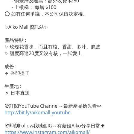
- 愉景灣及離島：額外收費 $250
- 上樓梯： 每層 $100
⭕ 如有任何爭議，本公司保留決定權。
✨Aiko Mall 資訊站✨
產品特點 :
✨ 玫瑰花香味，而且冇核、香甜、多汁、脆皮
✨ 甜度高達20度又沒有核，一試愛上
成份 :
🔹 ️香印提子
生產地 :
🔹 日本直送
🌸訂閱YouTube Channel～最新產品搶先看👀
http://bit.ly/aikomall-youtube
🌸即刻Follow我哋個IG～有菇姐Aiko分享日常🍄
https://www.instagram.com/aikomall/