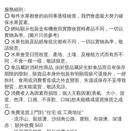
服務細則 :
⭕ 每件水果都會的由同事逐樣檢查，我們會盡最大努力確
保水果質素。
⭕ 網站顯示包裝盒有機會與實際收貨時產品不同，一切以
實物為準。(圖片只供參考)
⭕ 水果包裝及貼紙每批次都有不同，一切以實物為準，敬
請留意。
⭕ 水果會受日照程度、產地、土壤、及種植方式而有所不
同，不會一模一樣，敬請留意。
⭕ 食品屬於消耗性商品, 由於貨品屬於生鮮食品而且有保存
期限的限制，除貨品本身外包裝有明顯瑕疵可退換外，一經
拆封、食用或消費耆造成之外盒變形、失溫或保存不妥導致
變質，恕未能退貨，敬請見諒。
⭕ 消費者人為因素而損毀，個人主觀因素(香氣、大小、甜
度、色澤、口感、不喜歡、口味)恕未能構成退貨換貨之成
立。
⭕ 免費送貨上門到 "住宅 或 工商地址"
- 流浮山、龍鼓灘、沙頭角公路、鹿頸、布袋澳、深淺
赤： 額外收費 $60