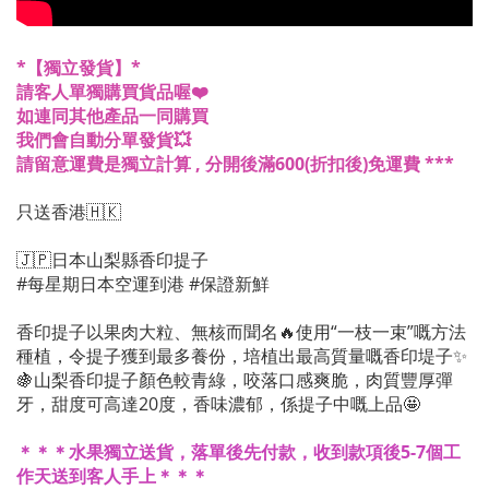
*【獨立發貨】*
請客人單獨購買貨品喔❤️
如連同其他產品一同購買
我們會自動分單發貨💥
請留意運費是獨立計算 , 分開後滿600(折扣後)免運費 ***
只送香港🇭🇰
🇯🇵日本山梨縣香印提子
#每星期日本空運到港 #保證新鮮
香印提子以果肉大粒、無核而聞名🔥使用“一枝一束”嘅方法
種植，令提子獲到最多養份，培植出最高質量嘅香印堤子✨
🍇山梨香印提子顏色較青綠，咬落口感爽脆，肉質豐厚彈
牙，甜度可高達20度，香味濃郁，係提子中嘅上品🤩
＊＊＊水果獨立送貨，落單後先付款，收到款項後5-7個工
作天送到客人手上＊＊＊