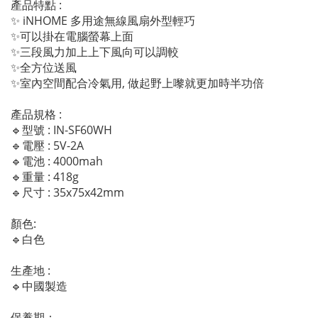
產品特點 :
✨ iNHOME 多用途無線風扇外型輕巧
✨可以掛在電腦螢幕上面
✨三段風力加上上下風向可以調較
✨全方位送風
✨室內空間配合冷氣用, 做起野上嚟就更加時半功倍
產品規格 :
🔹型號 : IN-SF60WH
🔹電壓 : 5V-2A
🔹電池 : 4000mah
🔹重量 : 418g
🔹尺寸 : 35x75x42mm
顏色:
🔹白色
生產地 :
🔹中國製造
保養期：