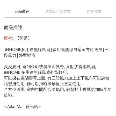
商品描述
送貨及付款方式
顧客評價
商品描述
庫存:
【預購】
iNHOME多用途無線風扇|多用途無線風扇全方位送風|三
段風力|外型輕巧
炎炎夏日, 返到公司或者屋企做野, 又點少得部風扇,
iNHOME 多用途無線風扇外型輕巧,
可以掛在電腦螢幕上面, 有三段風力加上上下風向可以調較.
唔想掛住用, 仲可以插喺風扇座上直立使用,
全方位送風. 室內空間配合冷氣用, 做起野上嚟就更加時半功
倍啦。
✨Aiko Mall 資訊站✨