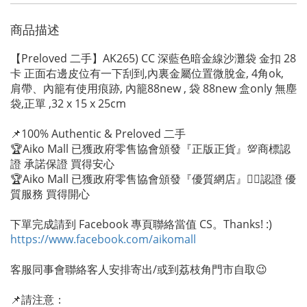
商品描述
【Preloved 二手】AK265) CC 深藍色暗金線沙灘袋 金扣 28
卡 正面右邊皮位有一下刮到,內裏金屬位置微脫金, 4角ok,
肩帶、內籠有使用痕跡, 內籠88new , 袋 88new 盒only 無塵
袋,正單 ,32 x 15 x 25cm
📌100% Authentic & Preloved 二手
🏆Aiko Mall 已獲政府零售協會頒發『正版正貨』💯商標認
證 承諾保證 買得安心
🏆Aiko Mall 已獲政府零售協會頒發『優質網店』👍🏻認證 優
質服務 買得開心
下單完成請到 Facebook 專頁聯絡當值 CS。Thanks! :)
https://www.facebook.com/aikomall
客服同事會聯絡客人安排寄出/或到荔枝角門市自取😉
📌請注意：