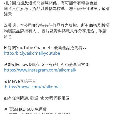
相片因拍攝及燈光問題嘅關係，有可能會有輕微色差
圖片只供參考，貨品以實物為標準，恕不設任何退換，敬請
注意
⚠️聲明：本公司並沒持有任何品牌之版權。所有商標及版權
均屬該品牌持有人， 圖片及資料轉載只作分享用途，敬請
留意
🌸訂閱YouTube Channel～最新產品搶先看👀
http://bit.ly/aikomall-youtube
🌸即刻Follow我哋個IG～有菇姐Aiko分享日常🍄
https://www.instagram.com/aikomall/
🌸MeWe互信平台
https://mewe.com/p/aikomall
如有任何問題, 歡迎inbox我們客服😘
💋 買滿HKD 600 免運費