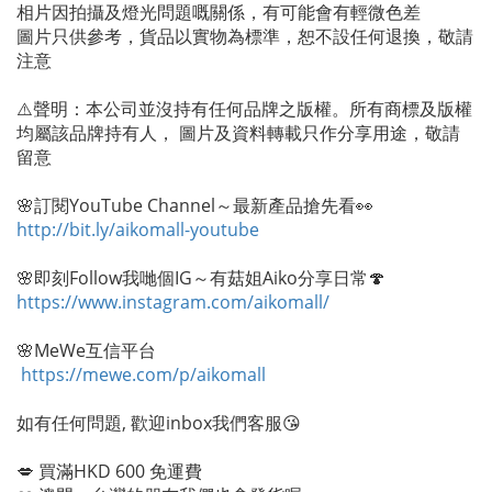
相片因拍攝及燈光問題嘅關係，有可能會有輕微色差
圖片只供參考，貨品以實物為標準，恕不設任何退換，敬請
注意
⚠️聲明：本公司並沒持有任何品牌之版權。所有商標及版權
均屬該品牌持有人， 圖片及資料轉載只作分享用途，敬請
留意
🌸訂閱YouTube Channel～最新產品搶先看👀
http://bit.ly/aikomall-youtube
🌸即刻Follow我哋個IG～有菇姐Aiko分享日常🍄
https://www.instagram.com/aikomall/
🌸MeWe互信平台
https://mewe.com/p/aikomall
如有任何問題, 歡迎inbox我們客服😘
💋 買滿HKD 600 免運費