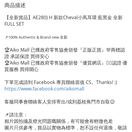
商品描述
【全新貨品】AE280) H 新款Cheval小馬耳環 藍黑金 全新
FULL SET
📌100% Authentic
& Brand new 全新
🏆Aiko Mall 已獲政府零售協會頒發『正版正貨』💯商標認
證 承諾保證 買得安心
🏆Aiko Mall 已獲政府零售協會頒發『優質網店』👍🏻認證 優
質服務 買得開心
下單完成請到 Facebook 專頁聯絡當值 CS。Thanks! :)
https://www.facebook.com/aikomall
客服同事會聯絡客人安排寄出/或到荔枝角門市自取😉
📌請注意：
相片因拍攝及燈光問題嘅關係，有可能會有輕微色差
圖片只供參考，貨品以實物為標準，恕不設任何退換，敬請