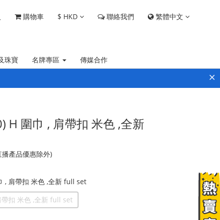
$
HKD
繁體中文
入
購物車
聯絡我們
及珠寶
名牌專區
傳媒合作
×
 H 圍巾 , 肩帶扣 米色 ,全新
(直播產品優惠除外)
, 肩帶扣 米色 ,全新 full set
扣 米色 ,全新 full set