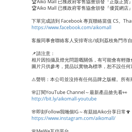
🏆Aiko Mall 已獲政府零售協會頒發『正版正
🏆Aiko Mall 已獲政府零售協會頒發『優質網店』
下單完成請到 Facebook 專頁聯絡當值 CS。Thanks
https://www.facebook.com/aikomall
客服同事會聯絡客人安排寄出/或到荔枝角門市自
📌請注意：
相片因拍攝及燈光問題嘅關係，有可能會有輕微
圖片只供參考，貨品以實物為標準，恕不設任何
⚠️聲明：本公司並沒持有任何品牌之版權。所有
🌸訂閱YouTube Channel～最新產品搶先看👀
http://bit.ly/aikomall-youtube
🌸即刻Follow我哋個IG～有菇姐Aiko分享日常🍄
https://www.instagram.com/aikomall/
🌸MeWe互信平台