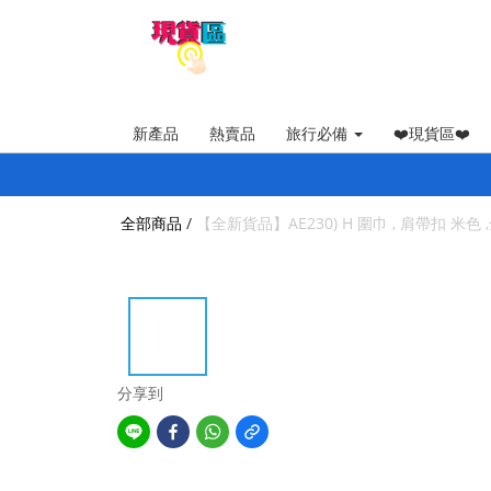
新產品
熱賣品
旅行必備
❤️現貨區❤️
全部商品
/
【全新貨品】AE230) H 圍巾 , 肩帶扣 米色 ,全新
分享到