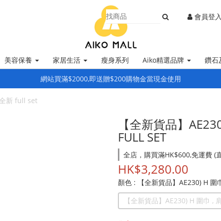
會員登
美容保養
家居生活
瘦身系列
Aiko精選品牌
鑽石
網站買滿$2000,即送贈$200購物金當現金使用
 full set
【全新貨品】AE230)
FULL SET
全店，購買滿HK$600,免運費 
HK$3,280.00
顏色
: 【全新貨品】AE230) H 圍巾 
【全新貨品】AE230) H 圍巾 , 肩帶