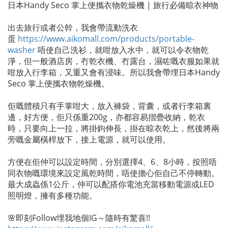
日本Handy Seco 掌上便攜衣物乾燥機 | 旅行必備晾衣神物
出去旅行或者公幹，我會帶流動洗衣
蛋
https://www.aikomall.com/products/portable-
washer
唔使自己洗衫，就咁放入水中，就可以令衣物乾
淨，但一般酒店房，冇乾衣機、冇露台，濕咗嘅衣服如果就
咁放入行李箱，又重又會有浸味。所以我會帶埋日本Handy
Seco 掌上便攜衣物乾燥機。
佢嘅體積只有手掌咁大，放入褲袋，背囊，或者行李箱裏
邊，好方便，佢只係重200g，亦都容易摺疊收納，乾衣
時，只要向上一拉，將掛鉤伸長，掛在晾衣乾上，然後將兩
旁嘅金屬橫桿放下，接上電源，就可以使用。
方便在佢仲可以設定時間，分別選擇4、6、8小時，按照唔
同衣物嘅環境來設定風乾時間，唔使擔心佢自己不停轉動。
最大成蟲係1公斤，仲可以配搭你電池充當移動電源或LED
照明燈，擁有多種功能。
🌸即刻Follow埋我地個IG～隨時有驚喜!!