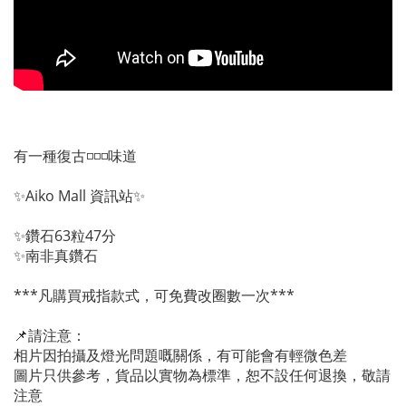
有一種復古◽◽◽味道
✨Aiko Mall 資訊站✨
✨鑽石63粒47分
✨南非真鑽石
***凡購買戒指款式，可免費改圈數一次***
📌請注意：
相片因拍攝及燈光問題嘅關係，有可能會有輕微色差
圖片只供參考，貨品以實物為標準，恕不設任何退換，敬請
注意