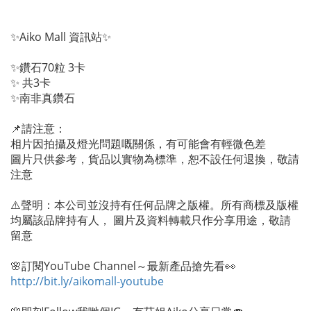
✨Aiko Mall 資訊站✨
✨鑽石70粒 3卡
✨ 共3卡
✨南非真鑽石
📌請注意：
相片因拍攝及燈光問題嘅關係，有可能會有輕微色差
圖片只供參考，貨品以實物為標準，恕不設任何退換，敬請
注意
⚠️聲明：本公司並沒持有任何品牌之版權。所有商標及版權
均屬該品牌持有人， 圖片及資料轉載只作分享用途，敬請
留意
🌸訂閱YouTube Channel～最新產品搶先看👀
http://bit.ly/aikomall-youtube