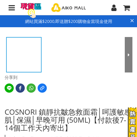
×
網站買滿$2000,即送贈$200購物金當現金使用
分享到
COSNORI 鎮靜抗皺急救面霜│呵護敏感
肌│保濕│早晚可用 (50ML)【付款後7-
14個工作天內寄出】