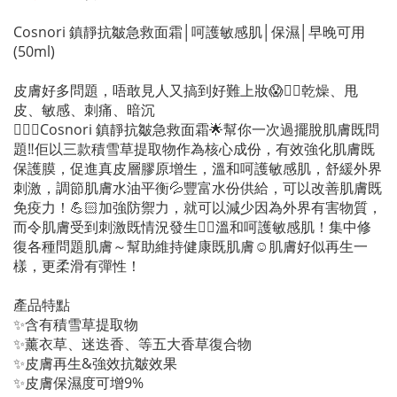
Cosnori 鎮靜抗皺急救面霜│呵護敏感肌│保濕│早晚可用
(50ml)
皮膚好多問題，唔敢見人又搞到好難上妝😱👉🏻乾燥、甩
皮、敏感、刺痛、暗沉
💁🏻‍♀️Cosnori 鎮靜抗皺急救面霜🌟幫你一次過擺脫肌膚既問
題‼️佢以三款積雪草提取物作為核心成份，有效強化肌膚既
保護膜，促進真皮層膠原增生，溫和呵護敏感肌，舒緩外界
刺激，調節肌膚水油平衡💦豐富水份供給，可以改善肌膚既
免疫力！💪🏻加強防禦力，就可以減少因為外界有害物質，
而令肌膚受到刺激既情況發生👍🏻溫和呵護敏感肌！集中修
復各種問題肌膚～幫助維持健康既肌膚☺️肌膚好似再生一
樣，更柔滑有彈性！
產品特點
✨含有積雪草提取物
✨薰衣草、迷迭香、等五大香草復合物
✨皮膚再生&強效抗皺效果
✨皮膚保濕度可增9%