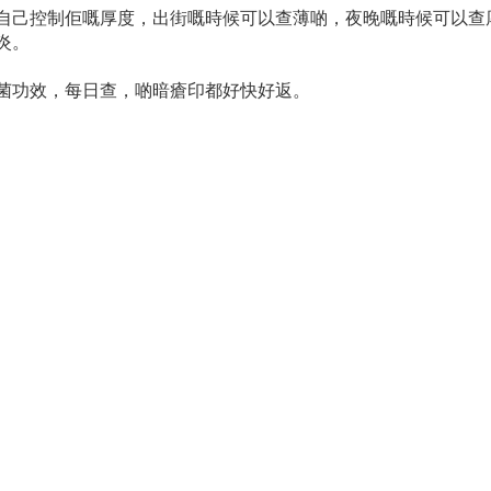
自己控制佢嘅厚度，出街嘅時候可以查薄啲，夜晚嘅時候可以查
炎。
菌功效，每日查，啲暗瘡印都好快好返。