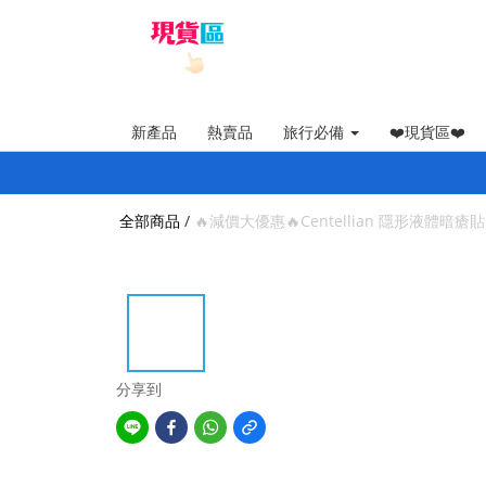
新產品
熱賣品
旅行必備
❤️現貨區❤️
全部商品
/
🔥減價大優惠🔥Centellian 隱形液體暗瘡貼
分享到