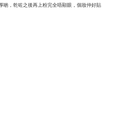
厚啲，乾咗之後再上粉完全唔顯眼，個妝仲好貼