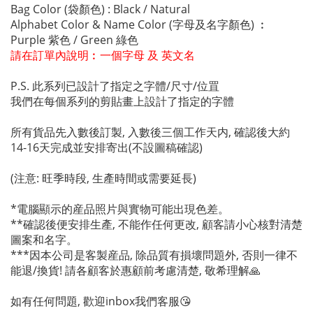
Bag Color (袋顏色) : Black / Natural
Alphabet Color & Name Color (字母及名字顏色) ︰
Purple 紫色 / Green 綠色
請在訂單內說明︰一個字母 及 英文名
P.S. 此系列已設計了指定之字體/尺寸/位罝
我們在每個系列的剪貼畫上設計了指定的字體
所有貨品先入數後訂製, 入數後三個工作天内, 確認後大約
14-16天完成並安排寄出(不設圖稿確認)
(注意: 旺季時段, 生產時間或需要延長)
*電腦顯示的産品照片與實物可能出現色差。
**確認後便安排生產, 不能作任何更改, 顧客請小心核對清楚
圖案和名字。
***因本公司是客製産品, 除品質有損壞問題外, 否則一律不
能退/換貨! 請各顧客於惠顧前考慮清楚, 敬希理解🙏
如有任何問題, 歡迎inbox我們客服😘