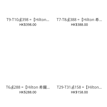
T9-T10💰398 =【Hilton...
T7-T8💰388 =【Hilton 希...
HK$398.00
HK$388.00
T6💰288 =【Hilton 希爾...
T29-T31💰158 =【Hilton...
HK$288.00
HK$158.00