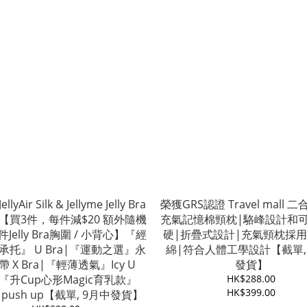
lyAir Silk & Jellyme Jelly Bra
榮獲GRS認證 Travel mall 
【買3件，每件減$20 額外隨機
充氣記憶棉頸枕|駱峰設計和
Jelly Bra胸圍 / 小背心】『經
硬|折疊式設計|充氣頸枕採
承托』 U Bra|『運動之選』永
綿|符合人體工學設計【截單,
 X Bra|『輕薄透氣』Icy U
發貨】
|『升Cup心形Magic育乳款』
HK$288.00
HK$399.00
c push up【截單, 9月中發貨】