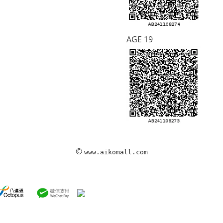
AGE 19
©
www.aikomall.com