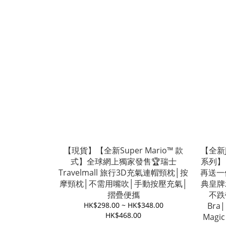
【現貨】【全新Super Mario™ 款
【全新Jel
式】全球網上獨家發售🏆瑞士
系列】
Travelmall 旅行3D充氣連帽頸枕│按
再送一件
摩頸枕│不需用嘴吹│手動按壓充氣│
典皇牌
摺疊便攜
不跌帶
HK$298.00 ~ HK$348.00
Bra
HK$468.00
Magi