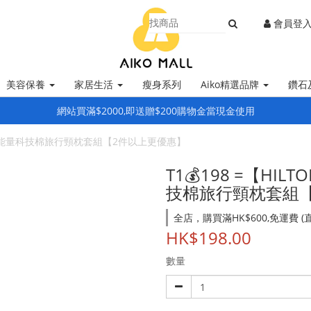
會員登
美容保養
家居生活
瘦身系列
Aiko精選品牌
鑽石
網站買滿$2000,即送贈$200購物金當現金使用
遠紅外線能量科技棉旅行頸枕套組【2件以上更優惠】
T1💰198 =【H
技棉旅行頸枕套組
全店，購買滿HK$600,免運費 
HK$198.00
數量