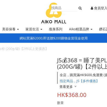
會員登
美容保養
家居生活
瘦身系列
Aiko精選品牌
鑽石
網站買滿$2000,即送贈$200購物金當現金使用
白粉 (200g/罐)【2件以上更優惠】
J5💰368 = 睡
(200G/罐)【2件
全店，購買滿HK$600,免運費 
指定商品，J5【多件優惠】
查看更多
HK$368.00
數量