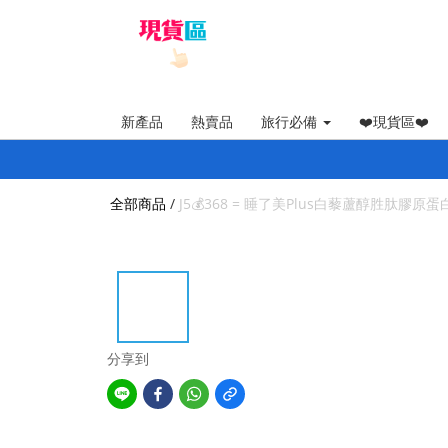
新產品
熱賣品
旅行必備
❤️現貨區❤️
全部商品
/
J5💰368 = 睡了美Plus白藜蘆醇胜肽膠原蛋
分享到