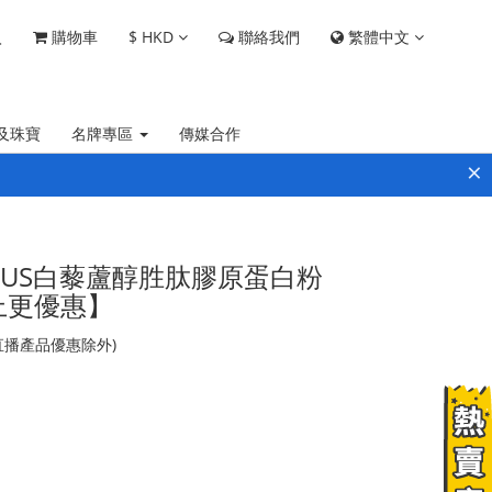
$
HKD
繁體中文
入
購物車
聯絡我們
及珠寶
名牌專區
傳媒合作
×
了美PLUS白藜蘆醇胜肽膠原蛋白粉
以上更優惠】
(直播產品優惠除外)