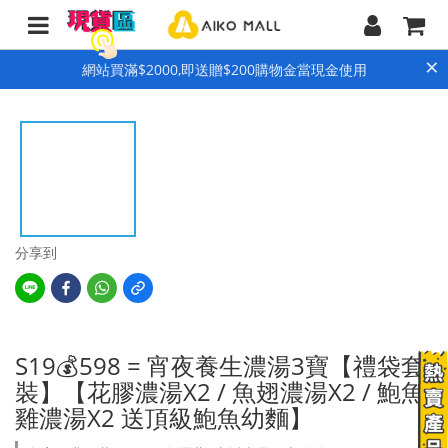
×
網站買滿$2000,即送贈$200購物金當現金使用
分享到
S19💰598 = 宵夜養生濃湯3寶【禮袋套
裝】【花膠濃湯X2 / 魚翅濃湯X2 / 鮑魚
雞濃湯X2 送頂級鮑魚幼麵】