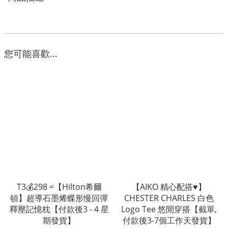
您可能喜歡...
T3💰298 =【Hilton希爾
【AIKO 精心配搭♥️】
頓】超導石墨烯蝶形慢回彈
CHESTER CHARLES 白色
釋壓記憶枕【付款後3 - 4 星
Logo Tee 悠閒穿搭【截單,
期發貨】
付款後3-7個工作天發貨】