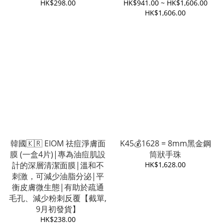
HK$298.00
HK$941.00 ~ HK$1,606.00
HK$1,606.00
韓國🇰🇷 EIOM 祛痘淨膚面
K45💰1628 = 8mm黑金鋼
膜 (一盒4片)|專為油痘肌設
筒狀手珠
計的深層清潔面膜|溫和不
HK$1,628.00
刺激，可減少油脂分泌|平
衡皮膚微生態|有助於疏通
毛孔、減少粉刺反覆【截單,
9月初發貨】
HK$238.00