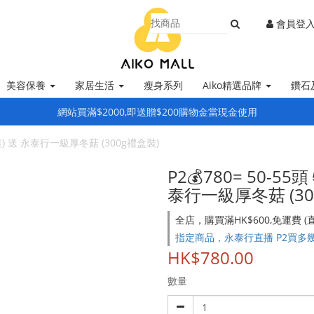
會員登
美容保養
家居生活
瘦身系列
Aiko精選品牌
鑽石
網站買滿$2000,即送贈$200購物金當現金使用
盒裝) 送 永泰行一級厚冬菇 (300g禮盒裝)
P2💰780= 50-5
泰行一級厚冬菇 (30
全店，購買滿HK$600,免運費 
指定商品，永泰行直播 P2買多
HK$780.00
數量