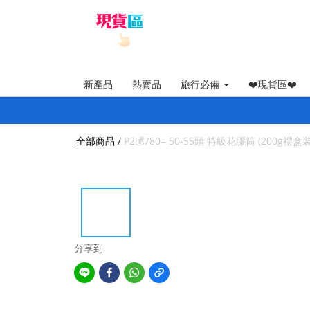
新產品
熱賣品
旅行必備
❤️現貨區❤️
全部商品
/
P2💰780= 50-55頭 特級花膠筒 (200g禮
分享到