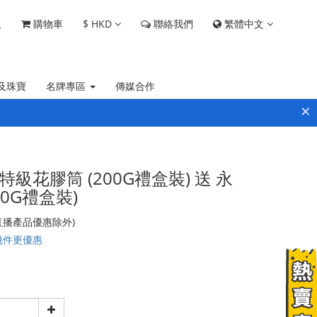
$
HKD
繁體中文
入
購物車
聯絡我們
及珠寶
名牌專區
傳媒合作
×
5頭 特級花膠筒 (200G禮盒裝) 送 永
0G禮盒裝)
(直播產品優惠除外)
幾件更優惠