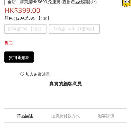
全店，購買滿HK$600,免運費 (直播產品優惠除外)
HK$399.00
顏色
: J20A💰399 【1盒】
J20A💰399 【1盒】
J20B💰1140 【1套3盒】
售完
貨到通知我
加入追蹤清單
真實的顧客意見
商品描述
送貨及付款方式
顧客評價