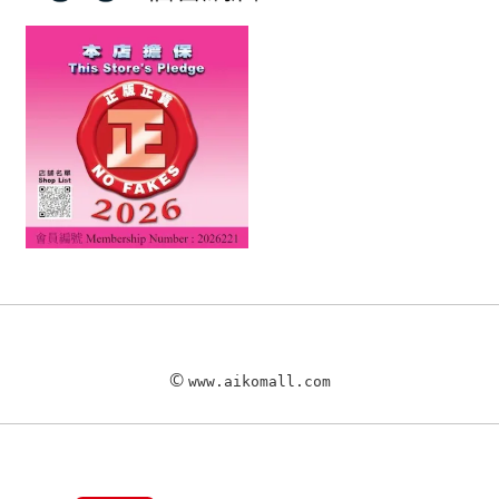
©
www.aikomall.com